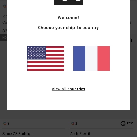
4
4
Icon
Patch
Welcome!
Casquette strapback Vert Homme
Casquette snapback Beige Homme
Choose your ship-to country
32,95 €
29,95 €
NOUVEAUTÉ
NOUVEAUTÉ
View all countries
3
2
ÉCO
Since 73 Burleigh
Arch Flexfit