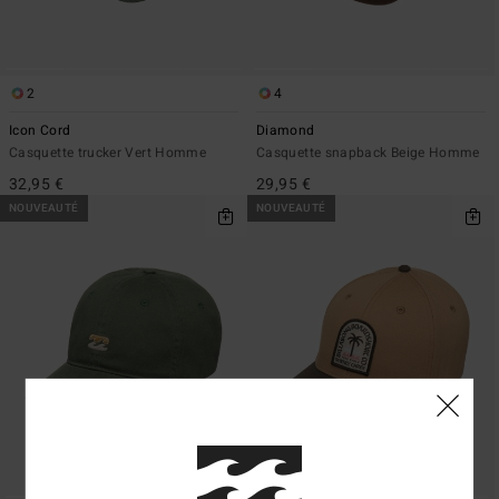
2
4
Icon Cord
Diamond
Casquette trucker Vert Homme
Casquette snapback Beige Homme
32,95 €
29,95 €
NOUVEAUTÉ
NOUVEAUTÉ