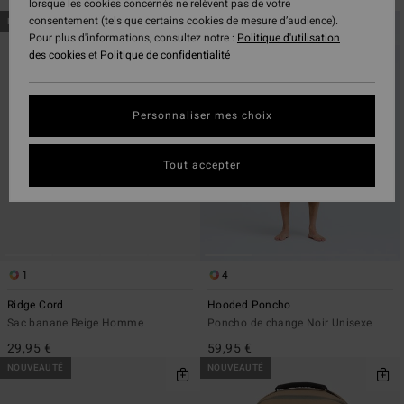
lorsque les cookies concernés ne relèvent pas de votre
Passer
Aller
consentement (tels que certains cookies de mesure d’audience).
NOUVEAUTÉ
NOUVEAUTÉ
aux
a
Pour plus d'informations, consultez notre :
Politique d'utilisation
critères
trier
des cookies
et
Politique de confidentialité
de
par
filtrage
de
Personnaliser mes choix
recherche
Tout accepter
1
4
Ridge Cord
Hooded Poncho
Sac banane Beige Homme
Poncho de change Noir Unisexe
29,95 €
59,95 €
NOUVEAUTÉ
NOUVEAUTÉ