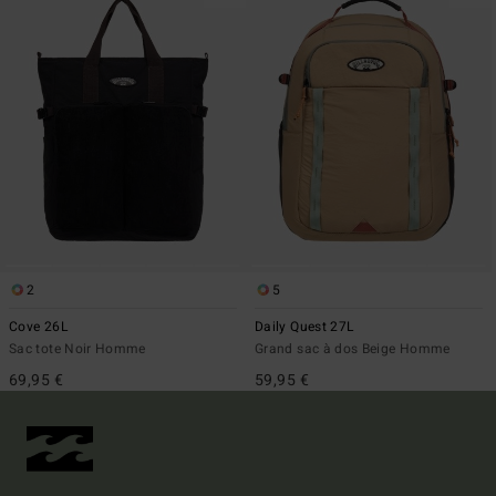
2
5
Cove 26L
Daily Quest 27L
Sac tote Noir Homme
Grand sac à dos Beige Homme
69,95 €
59,95 €