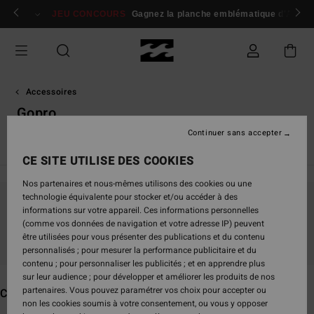
Passez
 membres
Se connecter / s'inscrire
JEU CONCOURS
Gagnez la planche emblématique d'Andy I
à
la
sélection
de
la
grille
Accessoires
des
Gopro
produits
Continuer sans accepter
Voir Tout
Casquettes & Chapeaux
Lunettes de soleil
Se
CE SITE UTILISE DES COOKIES
Nos partenaires et nous-mêmes utilisons des cookies ou une
technologie équivalente pour stocker et/ou accéder à des
informations sur votre appareil. Ces informations personnelles
Ne partez pas trop loin, nos produits seront
(comme vos données de navigation et votre adresse IP) peuvent
bientôt de retour
être utilisées pour vous présenter des publications et du contenu
personnalisés ; pour mesurer la performance publicitaire et du
contenu ; pour personnaliser les publicités ; et en apprendre plus
sur leur audience ; pour développer et améliorer les produits de nos
partenaires. Vous pouvez paramétrer vos choix pour accepter ou
Ces produits pourraient vous plaire
non les cookies soumis à votre consentement, ou vous y opposer