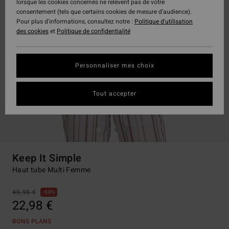
lorsque les cookies concernés ne relèvent pas de votre
consentement (tels que certains cookies de mesure d’audience).
Pour plus d'informations, consultez notre :
Politique d'utilisation
des cookies
et
Politique de confidentialité
Personnaliser mes choix
Tout accepter
Keep It Simple
Haut tube Multi Femme
45,95 €
50%
22,98 €
BONS PLANS