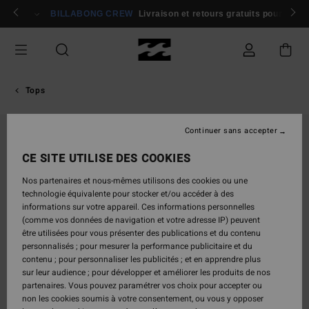
Passer
rons 🏄
Participer
BILLABONG CREW
Livraison et retours gratuits pour les
à
l'information
sur
le
produit
Tops
Continuer sans accepter
CE SITE UTILISE DES COOKIES
Nos partenaires et nous-mêmes utilisons des cookies ou une
technologie équivalente pour stocker et/ou accéder à des
informations sur votre appareil. Ces informations personnelles
(comme vos données de navigation et votre adresse IP) peuvent
être utilisées pour vous présenter des publications et du contenu
personnalisés ; pour mesurer la performance publicitaire et du
contenu ; pour personnaliser les publicités ; et en apprendre plus
sur leur audience ; pour développer et améliorer les produits de nos
partenaires. Vous pouvez paramétrer vos choix pour accepter ou
non les cookies soumis à votre consentement, ou vous y opposer