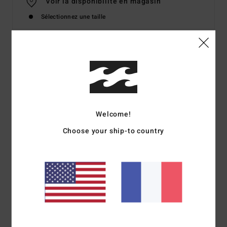
Voir la disponibilité en magasin
Sélectionnez une taille
Details & caractéristiques
Haut tube Multi Femme
Style
24B041502
Code couleur
mul
Welcome!
Caractéristiques
Choose your ship-to country
Collection :
collection Tropical High
Matière :
coton
Encolure :
Modèle bandeau
Système de fermeture :
pas de système fermeture
Composition
100 % Coton
Traçabilité du produit (Loi Agec)