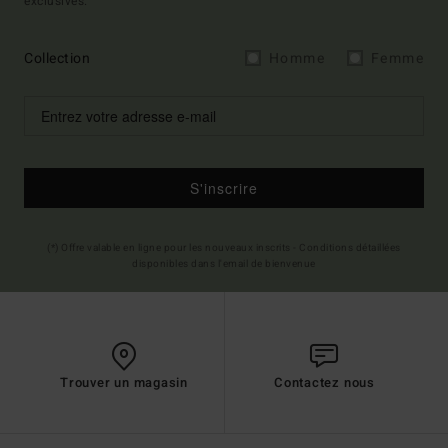
exclusives.
Collection
Homme
Femme
S'inscrire
(*) Offre valable en ligne pour les nouveaux inscrits - Conditions détaillées
disponibles dans l'email de bienvenue
Trouver un magasin
Contactez nous