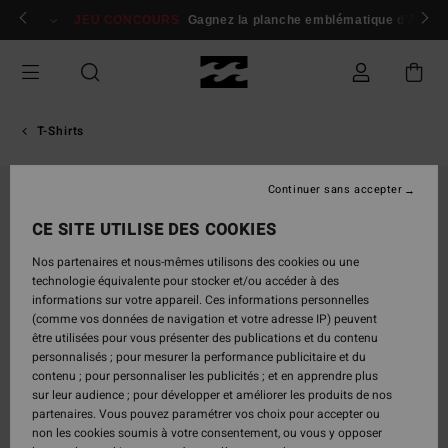
Passer
 membres
Se connecter / s'inscrire
JEU CONCOURS
Gagnez la planche emblématique d'Andy I
à
l'information
sur
le
produit
T-Shirts
Continuer sans accepter
CE SITE UTILISE DES COOKIES
Nos partenaires et nous-mêmes utilisons des cookies ou une
technologie équivalente pour stocker et/ou accéder à des
informations sur votre appareil. Ces informations personnelles
(comme vos données de navigation et votre adresse IP) peuvent
être utilisées pour vous présenter des publications et du contenu
personnalisés ; pour mesurer la performance publicitaire et du
contenu ; pour personnaliser les publicités ; et en apprendre plus
sur leur audience ; pour développer et améliorer les produits de nos
partenaires. Vous pouvez paramétrer vos choix pour accepter ou
non les cookies soumis à votre consentement, ou vous y opposer