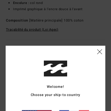
Encolure :
col rond
Imprimé graphique à l’encre douce à l'avant
Composition
[Matière principale] 100% coton
Traçabilité du produit (Loi Agec)
Livraison & Retours
Avis clients
Note moyenne
Welcome!
4.0
Choose your ship-to country
/5