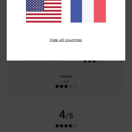
basé sur
1 avis vérifiés
depuis mai 2026
100% de nos clients recommandent ce produit
Confort
Rapport qualité / prix
4.0
4.0
View all countries
Taille
Matière
3.0
Trop petit
Trop grand
Coloris
3.0
4
/5