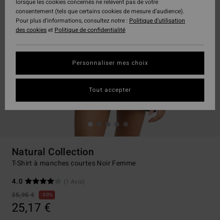
lorsque les cookies concernés ne relèvent pas de votre
consentement (tels que certains cookies de mesure d’audience).
Pour plus d'informations, consultez notre :
Politique d'utilisation
des cookies
et
Politique de confidentialité
Personnaliser mes choix
Tout accepter
Natural Collection
T-Shirt à manches courtes Noir Femme
4.0
(1 Avis)
35,95 €
30%
25,17 €