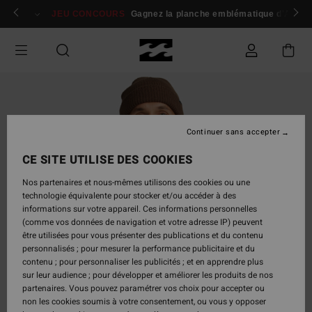
Passer
 membres
Se connecter / s'inscrire
JEU CONCOURS
Gagnez la planche emblématique d'Andy I
à
l'information
sur
le
produit
Continuer sans accepter
CE SITE UTILISE DES COOKIES
Nos partenaires et nous-mêmes utilisons des cookies ou une
technologie équivalente pour stocker et/ou accéder à des
informations sur votre appareil. Ces informations personnelles
(comme vos données de navigation et votre adresse IP) peuvent
être utilisées pour vous présenter des publications et du contenu
personnalisés ; pour mesurer la performance publicitaire et du
contenu ; pour personnaliser les publicités ; et en apprendre plus
sur leur audience ; pour développer et améliorer les produits de nos
partenaires. Vous pouvez paramétrer vos choix pour accepter ou
non les cookies soumis à votre consentement, ou vous y opposer