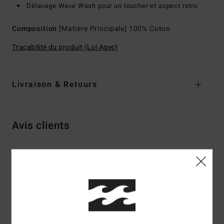
Délavage Wave Wash pour un toucher et aspect retro
Composition
[Matière Principale] 100% Coton
Traçabilité du produit (Loi Agec)
Livraison & Retours
Avis clients
Note moyenne
5.0
/5
basé sur
2 avis vérifiés
depuis octobre 2025