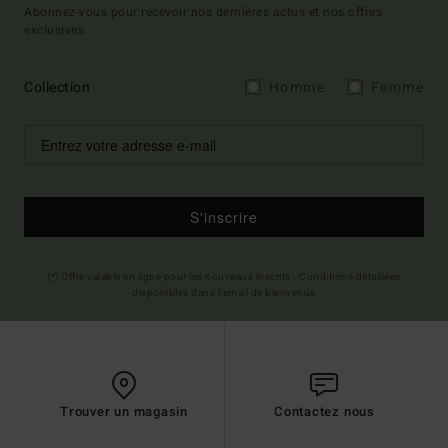
Abonnez-vous pour recevoir nos dernières actus et nos offres
exclusives.
Collection
Homme
Femme
S'inscrire
(*) Offre valable en ligne pour les nouveaux inscrits - Conditions détaillées
disponibles dans l'email de bienvenue
Trouver un magasin
Contactez nous