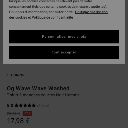
lorsque les cookies concernés ne relèvent pas de votre
consentement (tels que certains cookies de mesure d’audience).
Pour plus d'informations, consultez notre :
Politique d'utilisation
des cookies
et
Politique de confidentialité
Personnaliser mes choix
Tout accepter
T-Shirts
Og Wave Wave Washed
T-shirt à manches courtes Noir Homme
5.0
(2 Avis)
35,95 €
50%
17,98 €