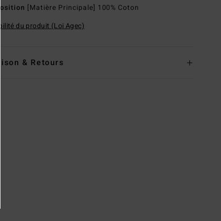
osition
[Matière Principale] 100% Coton
ilité du produit (Loi Agec)
aison & Retours