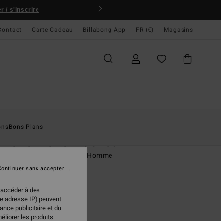
 / s'inscrire
Contact
Carte Cadeau
Billabong App
FR (€)
Magasins
ccueil
Homme
Vêtements
T-Shirts
ons
Bons Plans
 Wave Wave Washed
rt à manches courtes Violet Homme
Continuer sans accepter
(2 Avis)
 €
50%
 accéder à des
98 €
re adresse IP) peuvent
ance publicitaire et du
PLANS
éliorer les produits