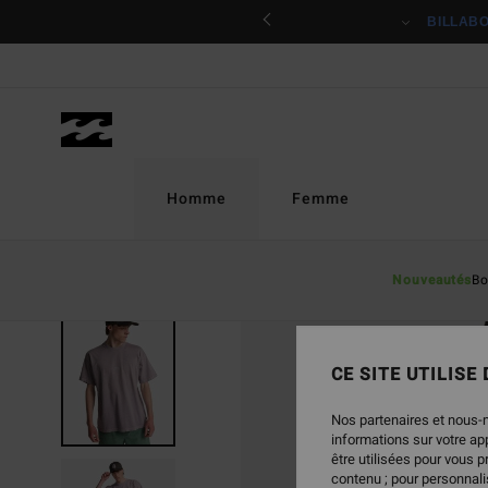
Passer
ciper
BILLAB
à
l'information
sur
le
produit
Homme
Femme
Nouveautés
Bo
CE SITE UTILISE
Nos partenaires et nous-
informations sur votre a
être utilisées pour vous 
contenu ; pour personnalis