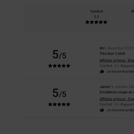
Confort
R
5.0
Mr
5 décembre 2025
5
/5
Très bon t-shirt
Afficher original - Eng
Confort
: 5
Rapport 
/5
Je recommande 
Jamie
16 octobre 20
5
/5
Excellente coupe et 
Afficher original - Eng
Confort
: 5
Rapport 
/5
Je recommande 