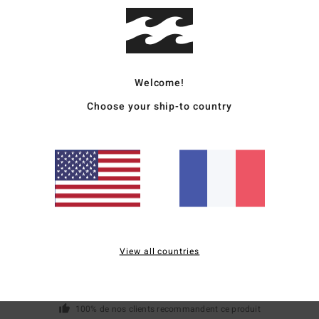
Comp
Traçab
Welcome!
Livr
Choose your ship-to country
Note moyenne
5.0
/5
View all countries
basé sur
2 avis vérifiés
depuis octobre 2025
100% de nos clients recommandent ce produit