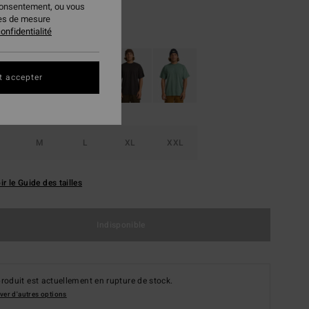
consentement, ou vous
ies de mesure
Purple Ash
ur
onfidentialité
t accepter
M
L
XL
XXL
ir le Guide des tailles
Indisponible
roduit est actuellement en rupture de stock.
ver d'autres options