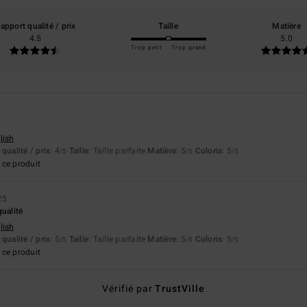
apport qualité / prix
Taille
Matière
4.5
5.0
Trop petit
Trop grand
lish
qualité / prix
: 4
Taille
: Taille parfaite
Matière
: 5
Coloris
: 5
/5
/5
/5
ce produit
25
qualité
lish
qualité / prix
: 5
Taille
: Taille parfaite
Matière
: 5
Coloris
: 5
/5
/5
/5
ce produit
Vérifié par
TrustVille