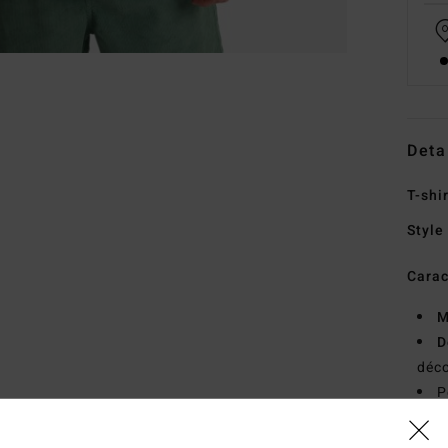
Deta
T-shi
Style
Carac
M
D
déco
P
D