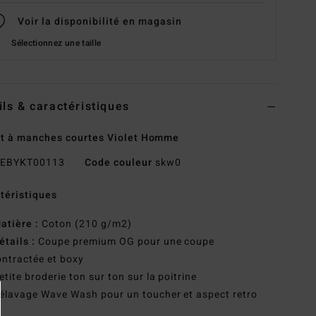
Voir la disponibilité en magasin
Sélectionnez une taille
ils & caractéristiques
rt à manches courtes Violet Homme
EBYKT00113
Code couleur
skw0
téristiques
atière :
Coton (210 g/m2)
étails :
Coupe premium OG pour une coupe
ntractée et boxy
etite broderie ton sur ton sur la poitrine
élavage Wave Wash pour un toucher et aspect retro