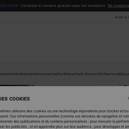
ONG CREW
Livraison et retours gratuits pour les membres
Se connecter
Aide & 
Page D'a
ardshorts
Vêtements
Accessoires
Surf
Adventure Division
Collections
Garç
Og
T-shi
 DES COOKIES
5.0
35,95
mêmes utilisons des cookies ou une technologie équivalente pour stocker et/ou
17,
ppareil. Ces informations personnelles (comme vos données de navigation et vot
présenter des publications et du contenu personnalisés ; pour mesurer la perform
BONS 
er les publicités ; et en apprendre plus sur leur audience ; pour développer et am