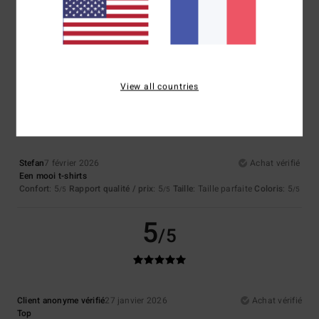
Afficher original - English
Confort
: 5
Rapport qualité / prix
: 5
Taille
: Petit
Matière
: 5
Coloris
:
/5
/5
/5
5
/5
Je recommande ce produit
5
View all countries
/5
Stefan
7 février 2026
Achat vérifié
Een mooi t-shirts
Confort
: 5
Rapport qualité / prix
: 5
Taille
: Taille parfaite
Coloris
: 5
/5
/5
/5
5
/5
Client anonyme vérifié
27 janvier 2026
Achat vérifié
Top