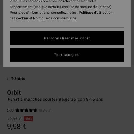
lorsque les cookies concernés ne relèvent pas de votre
consentement (tels que certains cookies de mesure d’audience).
Pour plus d'informations, consultez notre :
Politique d'utilisation
des cookies
et
Politique de confidentialité
Personnaliser mes choix
Tout accepter
T-Shirts
Orbit
T-shirt à manches courtes Beige Garçon 8-16 ans
5.0
(5 Avis)
19,95 €
50%
9,98 €