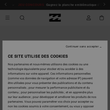
Passer
 membres
Se connecter / s'inscrire
JEU CONCOURS
Gagnez la planche emblématique d'Andy I
à
l'information
sur
le
produit
Continuer sans accepter
CE SITE UTILISE DES COOKIES
Nos partenaires et nous-mêmes utilisons des cookies ou une
technologie équivalente pour stocker et/ou accéder à des
informations sur votre appareil. Ces informations personnelles
(comme vos données de navigation et votre adresse IP) peuvent
être utilisées pour vous présenter des publications et du contenu
personnalisés ; pour mesurer la performance publicitaire et du
contenu ; pour personnaliser les publicités ; et en apprendre plus
sur leur audience ; pour développer et améliorer les produits de nos
partenaires. Vous pouvez paramétrer vos choix pour accepter ou
non les cookies soumis à votre consentement, ou vous y opposer