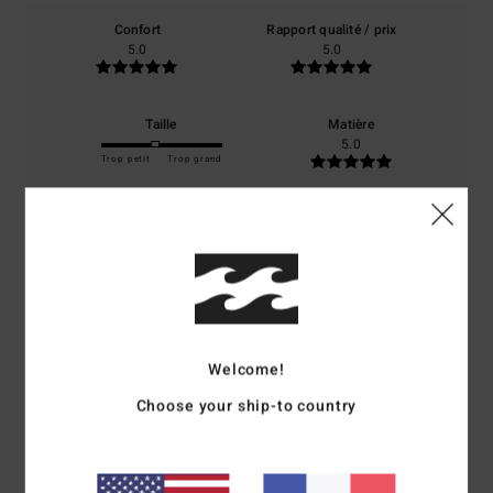
Confort
Rapport qualité / prix
5.0
5.0
Taille
Matière
5.0
Trop petit
Trop grand
Coloris
4.8
5
/5
Welcome!
Choose your ship-to country
Tara
14 mai 2026
Achat vérifié
Qualité et prix