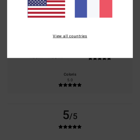
100% de nos clients recommandent ce produit
Confort
Rapport qualité / prix
NaN
4.0
View all countries
Taille
Matière
5.0
Trop petit
Trop grand
Coloris
5.0
5
/5