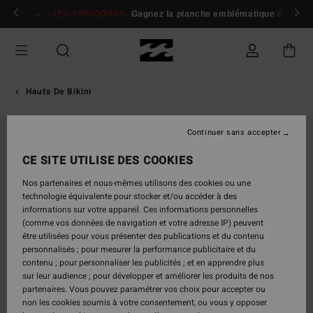
Passer
 membres
Se connecter / s'inscrire
JEU CONCOURS
Gagnez la planche emblématique d'Andy I
à
l'information
sur
le
produit
Hauts De Bikini
Continuer sans accepter
CE SITE UTILISE DES COOKIES
Nos partenaires et nous-mêmes utilisons des cookies ou une
technologie équivalente pour stocker et/ou accéder à des
informations sur votre appareil. Ces informations personnelles
(comme vos données de navigation et votre adresse IP) peuvent
être utilisées pour vous présenter des publications et du contenu
personnalisés ; pour mesurer la performance publicitaire et du
contenu ; pour personnaliser les publicités ; et en apprendre plus
sur leur audience ; pour développer et améliorer les produits de nos
partenaires. Vous pouvez paramétrer vos choix pour accepter ou
non les cookies soumis à votre consentement, ou vous y opposer