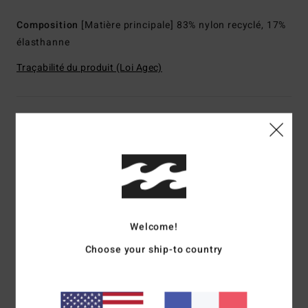
Composition
[Matière principale] 83% nylon recyclé, 17%
élasthanne
Traçabilité du produit (Loi Agec)
Livraison & Retours
Avis clients
Note moyenne
Welcome!
5.0
Choose your ship-to country
/5
basé sur
1 avis vérifiés
depuis mai 2026