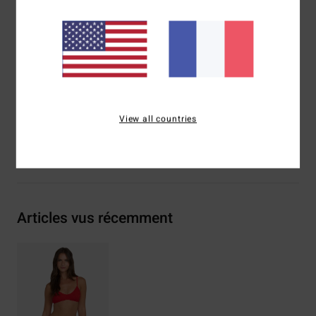
Imprimé intégral
Logo brodé
Composition
[Matière principale] 86% polyamide, 14%
élasthanne
Traçabilité du produit (Loi Agec)
View all countries
Livraison & Retours
Articles vus récemment