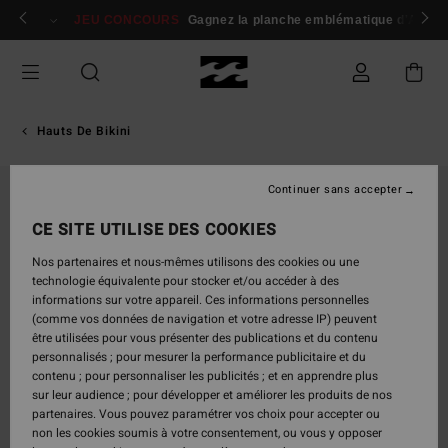
Passer
 membres
Se connecter / s'inscrire
JEU CONCOURS
Gagnez la planche emblématique d'Andy I
à
l'information
sur
le
produit
Hauts De Bikini
Continuer sans accepter
CE SITE UTILISE DES COOKIES
Nos partenaires et nous-mêmes utilisons des cookies ou une
technologie équivalente pour stocker et/ou accéder à des
informations sur votre appareil. Ces informations personnelles
(comme vos données de navigation et votre adresse IP) peuvent
être utilisées pour vous présenter des publications et du contenu
personnalisés ; pour mesurer la performance publicitaire et du
contenu ; pour personnaliser les publicités ; et en apprendre plus
sur leur audience ; pour développer et améliorer les produits de nos
partenaires. Vous pouvez paramétrer vos choix pour accepter ou
non les cookies soumis à votre consentement, ou vous y opposer