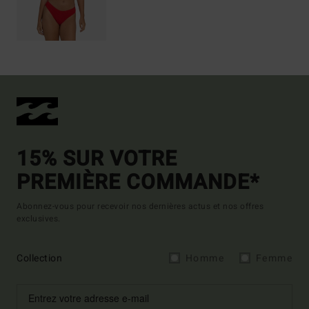
15% SUR VOTRE
PREMIÈRE COMMANDE*
Abonnez-vous pour recevoir nos dernières actus et nos offres
exclusives.
Collection
Homme
Femme