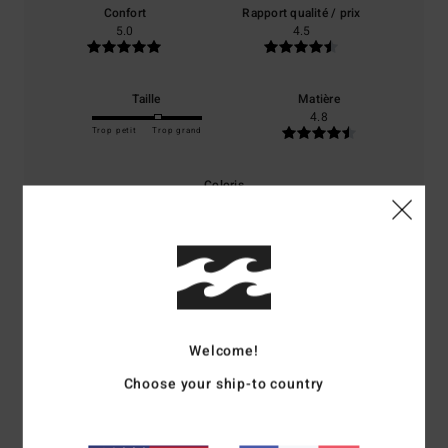
Confort
Rapport qualité / prix
5.0
4.5
Taille
Matière
4.8
Trop petit
Trop grand
Coloris
5.0
5
/5
Welcome!
Choose your ship-to country
Stephane
13 mars 2026
Achat vérifié
J’aime le style
Confort
: 5
Rapport qualité / prix
: 5
Taille
: Taille parfaite
Matière
: 5
/5
/5
/5