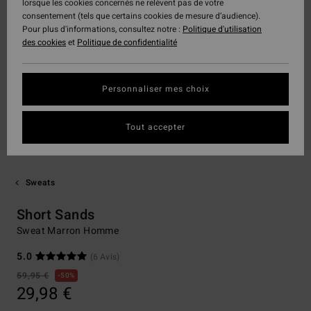
lorsque les cookies concernés ne relèvent pas de votre
consentement (tels que certains cookies de mesure d’audience).
Pour plus d'informations, consultez notre :
Politique d'utilisation
des cookies
et
Politique de confidentialité
Personnaliser mes choix
Tout accepter
Sweats
Short Sands
Sweat Marron Homme
5.0
(6 Avis)
59,95 €
50%
29,98 €