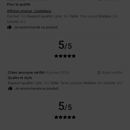
Pour la qualité
Afficher original - Castellano
Confort
: 5
Rapport qualité / prix
: 5
Taille
: Trop grand
Matière
: 5
/5
/5
/5
Coloris
: 5
/5
Je recommande ce produit
5
/5
Client anonyme vérifié
24 janvier 2026
Achat vérifié
Qualite et style
Rapport qualité / prix
: 5
Taille
: Taille parfaite
Matière
: 5
Coloris
: 5
/5
/5
/5
Je recommande ce produit
5
/5