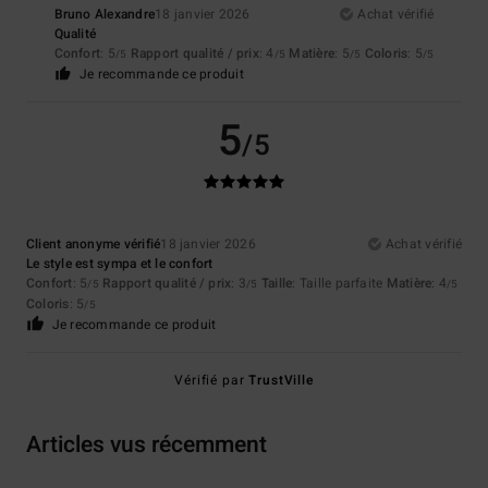
Bruno Alexandre
18 janvier 2026
Achat vérifié
Qualité
Confort
: 5
Rapport qualité / prix
: 4
Matière
: 5
Coloris
: 5
/5
/5
/5
/5
Je recommande ce produit
5
/5
Client anonyme vérifié
18 janvier 2026
Achat vérifié
Le style est sympa et le confort
Confort
: 5
Rapport qualité / prix
: 3
Taille
: Taille parfaite
Matière
: 4
/5
/5
/5
Coloris
: 5
/5
Je recommande ce produit
Vérifié par
TrustVille
Articles vus récemment