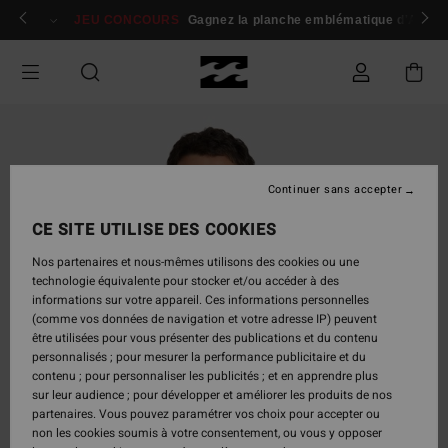
Passer
 membres
Se connecter / s'inscrire
JEU CONCOURS
Gagnez la planche emblématique d'Andy I
à
l'information
sur
le
produit
Continuer sans accepter
CE SITE UTILISE DES COOKIES
Nos partenaires et nous-mêmes utilisons des cookies ou une
technologie équivalente pour stocker et/ou accéder à des
informations sur votre appareil. Ces informations personnelles
(comme vos données de navigation et votre adresse IP) peuvent
être utilisées pour vous présenter des publications et du contenu
personnalisés ; pour mesurer la performance publicitaire et du
contenu ; pour personnaliser les publicités ; et en apprendre plus
sur leur audience ; pour développer et améliorer les produits de nos
partenaires. Vous pouvez paramétrer vos choix pour accepter ou
non les cookies soumis à votre consentement, ou vous y opposer