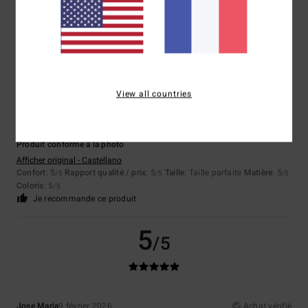
Coloris
: 5
/5
Je recommande ce produit
5
/5
View all countries
Carlos Francisco
9 février 2026
Achat vérifié
Produit conforme à la photo
Afficher original - Castellano
Confort
: 5
Rapport qualité / prix
: 5
Taille
: Taille parfaite
Matière
: 5
/5
/5
/5
Coloris
: 5
/5
Je recommande ce produit
5
/5
Jose Maria
9 février 2026
Achat vérifié