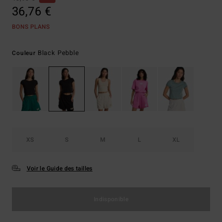
36,76 €
BONS PLANS
Black Pebble
Couleur
XS
S
M
L
XL
Voir le Guide des tailles
Indisponible