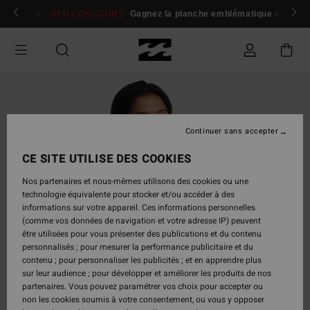
Passer
 membres
Se connecter / s'inscrire
JEU CONCOURS
Gagnez la planche emblématique d'Andy I
à
l'information
sur
le
produit
Continuer sans accepter
CE SITE UTILISE DES COOKIES
Nos partenaires et nous-mêmes utilisons des cookies ou une
technologie équivalente pour stocker et/ou accéder à des
informations sur votre appareil. Ces informations personnelles
(comme vos données de navigation et votre adresse IP) peuvent
être utilisées pour vous présenter des publications et du contenu
personnalisés ; pour mesurer la performance publicitaire et du
contenu ; pour personnaliser les publicités ; et en apprendre plus
sur leur audience ; pour développer et améliorer les produits de nos
partenaires. Vous pouvez paramétrer vos choix pour accepter ou
non les cookies soumis à votre consentement, ou vous y opposer