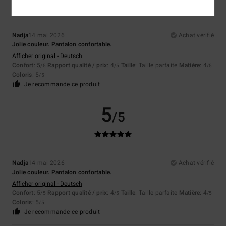
Nadja
14 mai 2026
Achat vérifié
Jolie couleur. Pantalon confortable.
Afficher original - Deutsch
Confort
: 5
Rapport qualité / prix
: 4
Taille
: Taille parfaite
Matière
: 4
/5
/5
/5
Coloris
: 5
/5
Je recommande ce produit
5
/5
Nadja
14 mai 2026
Achat vérifié
Jolie couleur. Pantalon confortable.
Afficher original - Deutsch
Confort
: 5
Rapport qualité / prix
: 4
Taille
: Taille parfaite
Matière
: 4
/5
/5
/5
Coloris
: 5
/5
Je recommande ce produit