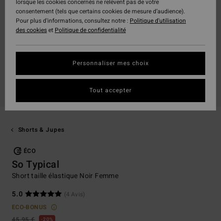
lorsque les cookies concernés ne relèvent pas de votre
consentement (tels que certains cookies de mesure d’audience).
Pour plus d'informations, consultez notre :
Politique d'utilisation
des cookies
et
Politique de confidentialité
Personnaliser mes choix
Tout accepter
Shorts & Jupes
ÉCO
So Typical
Short taille élastique Noir Femme
5.0
(4 Avis)
ECO-BONUS
45,95 €
20%