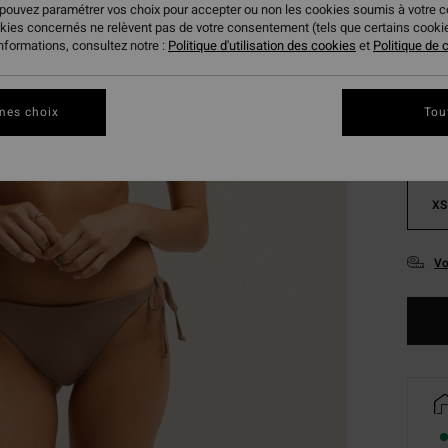
 pouvez paramétrer vos choix pour accepter ou non les cookies soumis à votre 
okies concernés ne relèvent pas de votre consentement (tels que certains cook
Coule
informations, consultez notre :
Politique d'utilisation des cookies
et
Politique de c
mes choix
Tou
XS
Vo