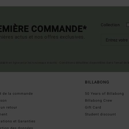
Collection
REMIÈRE COMMANDE*
ières actus et nos offres exclusives.
 valable en ligne pour les nouveaux inscrits - Conditions détaillées disponibles dans l'email de
BILLABONG
ut de la commande
50 Years of Billabong
ison
Billabong Crew
 un retour
Gift Card
ment
Student discount
ations et Garanties
ection des données