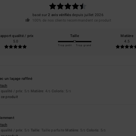
basé sur
2 avis vérifiés
depuis juillet 2026
100% de nos clients recommandent ce produit
apport qualité / prix
Taille
Matière
5.0
4.5
Trop petit
Trop grand
6
ec un laçage raffiné
utsch
qualité / prix
: 5
Matière
: 4
Coloris
: 5
/5
/5
/5
ce produit
édemment
utsch
qualité / prix
: 5
Taille
: Taille parfaite
Matière
: 5
Coloris
: 5
/5
/5
/5