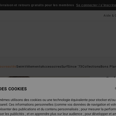
JEU CONCOURS
Gagnez la planche emblématique d'Andy Irons 🏄
Part
Aide & 
Page D'a
ouveautés
Swim
Vêtements
Accessoires
Surf
Since '73
Collections
Bons Pla
ÉC
Sol
Haut 
 DES COOKIES
4.5
mêmes utilisons des cookies ou une technologie équivalente pour stocker et/ou
ECO-B
ppareil. Ces informations personnelles (comme vos données de navigation et vot
35,
présenter des publications et du contenu personnalisés ; pour mesurer la perform
er les publicités ; et en apprendre plus sur leur audience ; pour développer et am