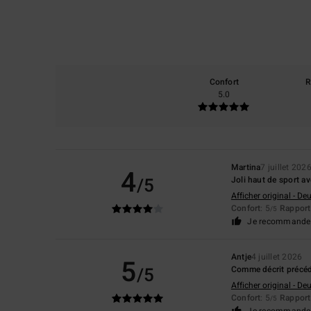
Confort
R
5.0
Martina
7 juillet 202
4
/5
Joli haut de sport av
Afficher original - De
Confort
: 5
Rapport 
/5
Je recommande 
Antje
4 juillet 2026
5
/5
Comme décrit préc
Afficher original - De
Confort
: 5
Rapport 
/5