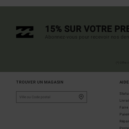
15% SUR VOTRE P
Abonnez-vous pour recevoir nos dern
(*) Offre
TROUVER UN MAGASIN
AIDE
Stat
Livra
Faire
Paie
Répar
Prot