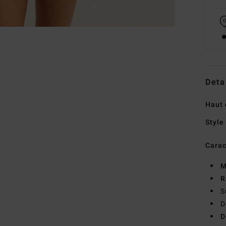
Deta
Haut 
Style
Carac
M
R
S
D
D