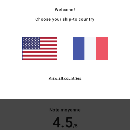
Welcome!
Choose your ship-to country
Plunge
Bandeau
B
couvrance moyenne
couvrance moyenne
c
idéal pour les petites
idéal pour les
id
poitrines
petites/moyennes poitrines
p
View all countries
Note moyenne
4.5
/5