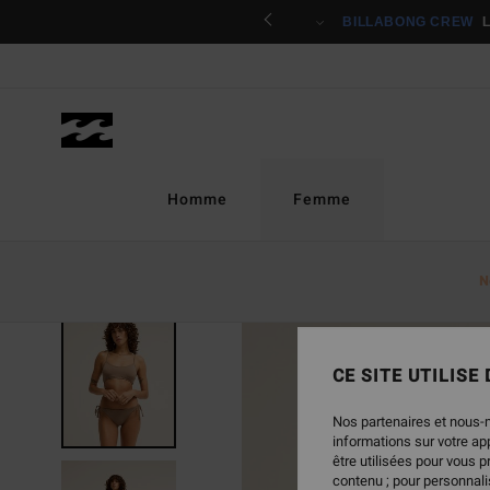
Passer
 / s'inscrire
à
l'information
sur
le
produit
Homme
Femme
N
NOUVEAUTÉ
CE SITE UTILISE
Nos partenaires et nous-
informations sur votre a
être utilisées pour vous 
contenu ; pour personnalis