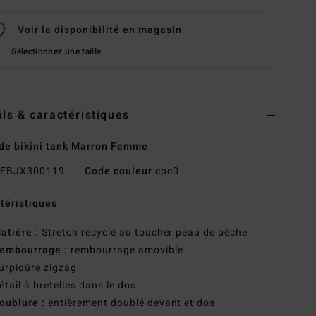
Voir la disponibilité en magasin
Sélectionnez une taille
ils & caractéristiques
de bikini tank Marron Femme
EBJX300119
Code couleur
cpc0
téristiques
atière :
Stretch recyclé au toucher peau de pêche
embourrage :
rembourrage amovible
urpiqûre zigzag
étail à bretelles dans le dos
oublure :
entièrement doublé devant et dos