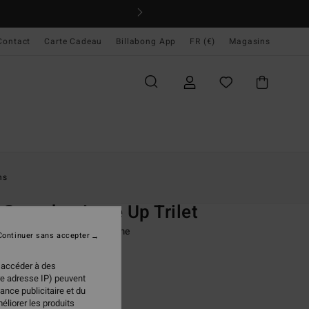
iciper
BILLAB
Contact
Carte Cadeau
Billabong App
FR (€)
Magasins
ccueil
Femme
Swim
Hauts De Bikini
ns
O
 Searcher Lace Up Trilet
de bikini tank Marron Femme
Continuer sans accepter
(2 Avis)
 accéder à des
ONUS
re adresse IP) peuvent
95 €
ance publicitaire et du
éliorer les produits