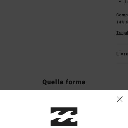
L
Comp
14% é
Traçab
Livr
Quelle forme