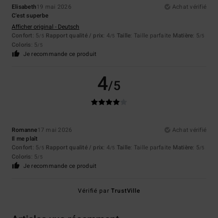
Elisabeth
19 mai 2026
Achat vérifié
C'est superbe
Afficher original - Deutsch
Confort
: 5
Rapport qualité / prix
: 4
Taille
: Taille parfaite
Matière
: 5
/5
/5
/5
Coloris
: 5
/5
Je recommande ce produit
4
/5
Romanne
17 mai 2026
Achat vérifié
Il me plaît
Confort
: 5
Rapport qualité / prix
: 4
Taille
: Taille parfaite
Matière
: 5
/5
/5
/5
Coloris
: 5
/5
Je recommande ce produit
Vérifié par
TrustVille