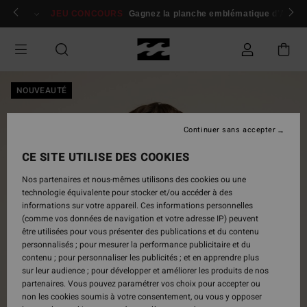
Passer
 membres
Se connecter / s'inscrire
JEU CONCOURS
Gagnez la planche emblématique d'Andy I
à
l'information
sur
le
produit
NOUVEAUTÉ
Continuer sans accepter
CE SITE UTILISE DES COOKIES
Nos partenaires et nous-mêmes utilisons des cookies ou une
technologie équivalente pour stocker et/ou accéder à des
informations sur votre appareil. Ces informations personnelles
(comme vos données de navigation et votre adresse IP) peuvent
être utilisées pour vous présenter des publications et du contenu
personnalisés ; pour mesurer la performance publicitaire et du
contenu ; pour personnaliser les publicités ; et en apprendre plus
sur leur audience ; pour développer et améliorer les produits de nos
partenaires. Vous pouvez paramétrer vos choix pour accepter ou
non les cookies soumis à votre consentement, ou vous y opposer