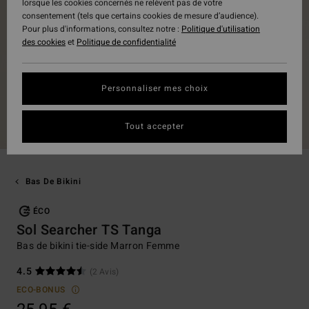
lorsque les cookies concernés ne relèvent pas de votre
consentement (tels que certains cookies de mesure d’audience).
Pour plus d'informations, consultez notre :
Politique d'utilisation
des cookies
et
Politique de confidentialité
Personnaliser mes choix
Tout accepter
Bas De Bikini
ÉCO
Sol Searcher TS Tanga
Bas de bikini tie-side Marron Femme
4.5
(2 Avis)
ECO-BONUS