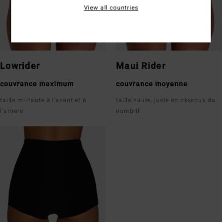
View all countries
Lowrider
Maui Rider
couvrance maximum
couvrance moyenne
taille mi-haute à l'avant et à
taille haute, juste en dessous du
l'arrière
nombril