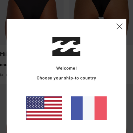
Hike
Fiji
couvrance moyenne
couvrance moyenne
Welcome!
jambe échancrée
avant et arrière en V
Choose your ship-to country