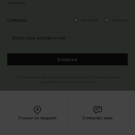
exclusives.
Collection
Homme
Femme
S'inscrire
(*) Offre valable en ligne pour les nouveaux inscrits - Conditions détaillées
disponibles dans l'email de bienvenue
Trouver un magasin
Contactez nous