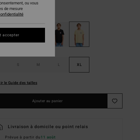
consentement, ou vous
ies de mesure
Retro Yellow
ur
onfidentialité
t accepter
S
M
L
XL
ir le Guide des tailles
Ajouter au panier
Livraison à domicile ou point relais
Prévue à partir du
11 août