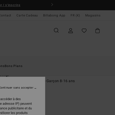
 / s'inscrire
Contact
Carte Cadeau
Billabong App
FR (€)
Magasins
ccueil
Homme
Garçons
T-Shirts
ons
Bons Plans
amp
rt à manches courtes Jaune Garçon 8-16 ans
Continuer sans accepter
(5 Avis)
 €
40%
 accéder à des
97 €
re adresse IP) peuvent
ance publicitaire et du
PLANS
éliorer les produits