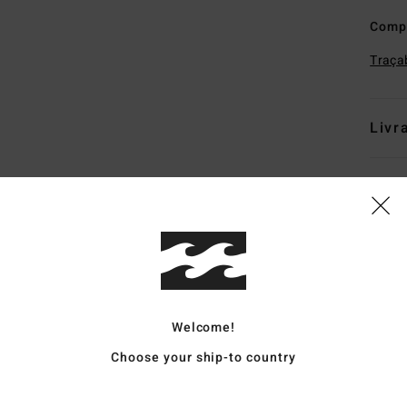
Comp
Traçab
Livr
Note moyenne
4.6
Welcome!
/5
Choose your ship-to country
basé sur
5 avis vérifiés
depuis avril 2026