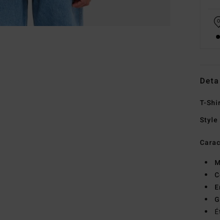
Deta
T-Shi
Style
Carac
M
C
E
G
É