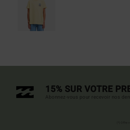
15% SUR VOTRE P
Abonnez-vous pour recevoir nos dern
(*) Offre