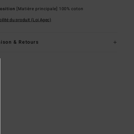
osition
[Matière principale] 100% coton
ilité du produit (Loi Agec)
aison & Retours