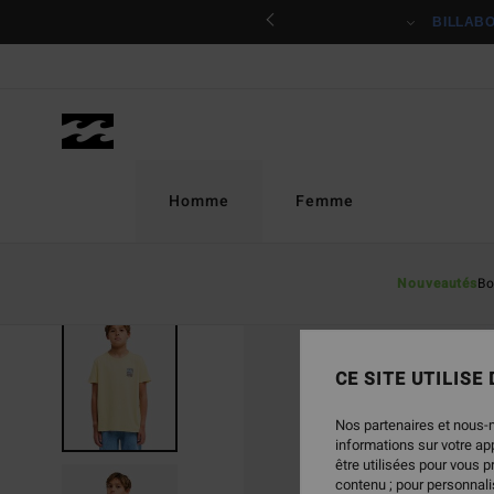
Passer
ciper
BILLAB
à
l'information
sur
le
produit
Homme
Femme
Nouveautés
Bo
CE SITE UTILISE
Nos partenaires et nous-
informations sur votre a
être utilisées pour vous 
contenu ; pour personnalis