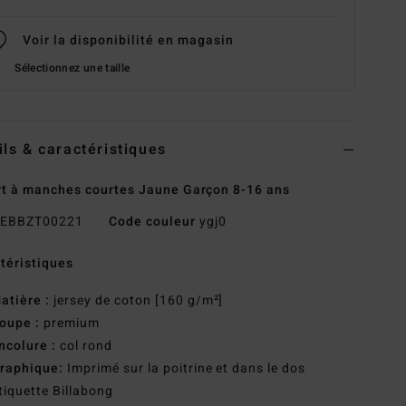
Voir la disponibilité en magasin
Sélectionnez une taille
ils & caractéristiques
rt à manches courtes Jaune Garçon 8-16 ans
EBBZT00221
Code couleur
ygj0
téristiques
atière :
jersey de coton [160 g/m²]
oupe :
premium
ncolure :
col rond
raphique:
Imprimé sur la poitrine et dans le dos
tiquette Billabong