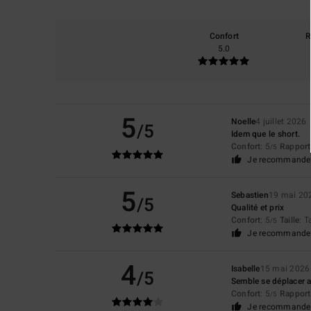
Confort
R
5.0
5
Noelle
4 juillet 2026
/5
Idem que le short.
Confort
: 5
Rapport 
/5
Je recommande 
5
Sebastien
19 mai 20
/5
Qualité et prix
Confort
: 5
Taille
: T
/5
Je recommande 
4
Isabelle
15 mai 2026
/5
Semble se déplacer a
Confort
: 5
Rapport 
/5
Je recommande 