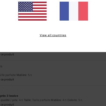
100% de nos clients recommandent ce produit
apport qualité / prix
Taille
Matière
4.5
4.6
Trop petit
Trop grand
View all countries
qualité / prix
: 5
Taille
: Taille parfaite
Matière
: 5
Coloris
: 5
/5
/5
/5
ce produit
26
aille parfaite
Matière
: 5
/5
ce produit
près 3 lessive
qualité / prix
: 4
Taille
: Taille parfaite
Matière
: 4
Coloris
: 5
/5
/5
/5
ce produit