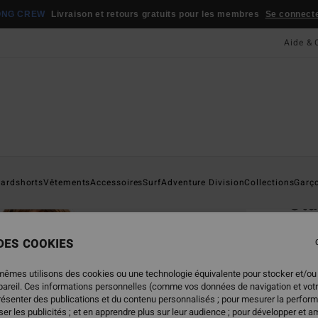
ONG CREW
Livraison et retours gratuits pour les membres
Se connecter
Aide & 
Page D'a
ardshorts
Vêtements
Accessoires
Surf
Adventure Division
Collections
Garç
St
T-Shi
 DES COOKIES
4.6
19,95
mêmes utilisons des cookies ou une technologie équivalente pour stocker et/ou
11,
ppareil. Ces informations personnelles (comme vos données de navigation et vot
présenter des publications et du contenu personnalisés ; pour mesurer la perform
BONS 
er les publicités ; et en apprendre plus sur leur audience ; pour développer et am