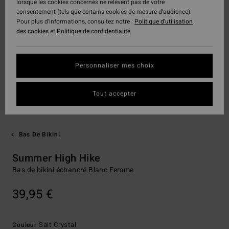
lorsque les cookies concernés ne relèvent pas de votre
consentement (tels que certains cookies de mesure d’audience).
Pour plus d'informations, consultez notre :
Politique d'utilisation
des cookies
et
Politique de confidentialité
Personnaliser mes choix
Tout accepter
Bas De Bikini
Summer High Hike
Bas de bikini échancré Blanc Femme
39,95 €
Salt Crystal
Couleur