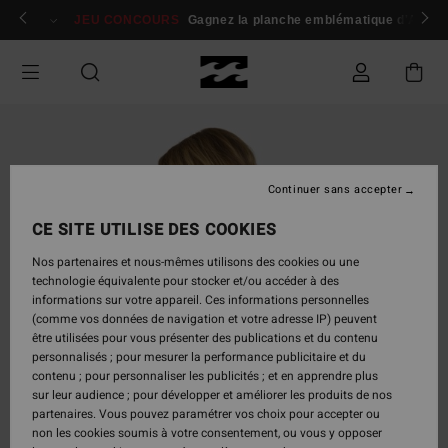
Passer
 membres
Se connecter / s'inscrire
JEU CONCOURS
Gagnez la planche emblématique d'Andy I
à
l'information
sur
le
produit
Continuer sans accepter
CE SITE UTILISE DES COOKIES
Nos partenaires et nous-mêmes utilisons des cookies ou une
technologie équivalente pour stocker et/ou accéder à des
informations sur votre appareil. Ces informations personnelles
(comme vos données de navigation et votre adresse IP) peuvent
être utilisées pour vous présenter des publications et du contenu
personnalisés ; pour mesurer la performance publicitaire et du
contenu ; pour personnaliser les publicités ; et en apprendre plus
sur leur audience ; pour développer et améliorer les produits de nos
partenaires. Vous pouvez paramétrer vos choix pour accepter ou
non les cookies soumis à votre consentement, ou vous y opposer