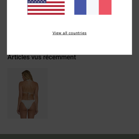
Traçabilité du produit (Loi Agec)
Livraison & Retours
View all countries
Articles vus récemment