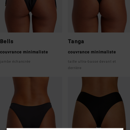
Bells
Tanga
couvrance minimaliste
couvrance minimaliste
jambe échancrée
taille ultra-basse devant et
derrière