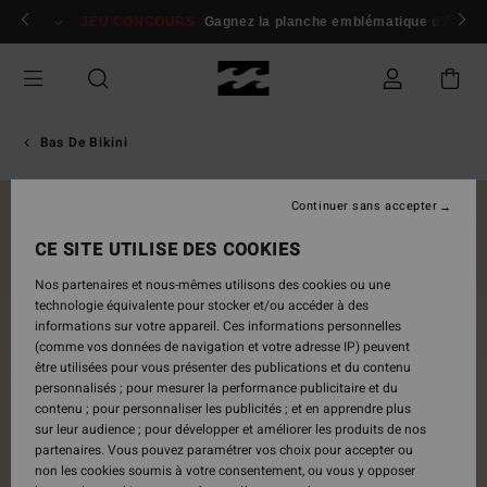
Passer
 membres
Se connecter / s'inscrire
JEU CONCOURS
Gagnez la planche emblématique d'Andy I
à
l'information
sur
le
produit
Bas De Bikini
Continuer sans accepter
NOUVEAUTÉ
CE SITE UTILISE DES COOKIES
Nos partenaires et nous-mêmes utilisons des cookies ou une
technologie équivalente pour stocker et/ou accéder à des
informations sur votre appareil. Ces informations personnelles
(comme vos données de navigation et votre adresse IP) peuvent
être utilisées pour vous présenter des publications et du contenu
personnalisés ; pour mesurer la performance publicitaire et du
contenu ; pour personnaliser les publicités ; et en apprendre plus
sur leur audience ; pour développer et améliorer les produits de nos
partenaires. Vous pouvez paramétrer vos choix pour accepter ou
non les cookies soumis à votre consentement, ou vous y opposer