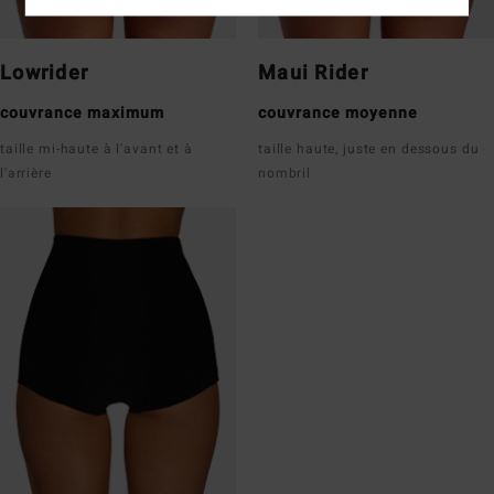
Lowrider
Maui Rider
couvrance maximum
couvrance moyenne
taille mi-haute à l'avant et à
taille haute, juste en dessous du
l'arrière
nombril