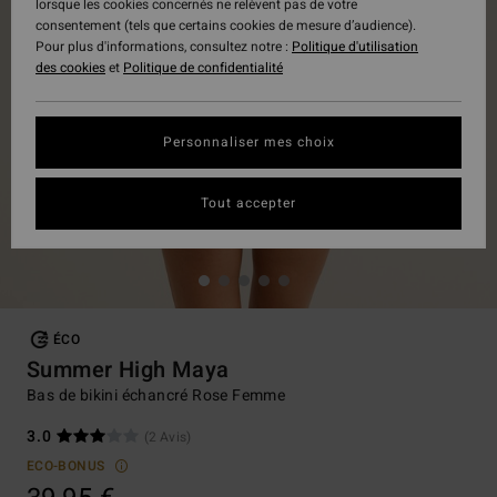
lorsque les cookies concernés ne relèvent pas de votre
consentement (tels que certains cookies de mesure d’audience).
Pour plus d'informations, consultez notre :
Politique d'utilisation
des cookies
et
Politique de confidentialité
Personnaliser mes choix
Tout accepter
ÉCO
Summer High Maya
Bas de bikini échancré Rose Femme
3.0
(2 Avis)
ECO-BONUS