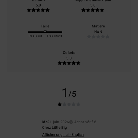
5.0
5.0
Taille
Matière
NaN
Trop petit
Trop grand
Coloris
5.0
1
/5
Ida
21 juin 2026
Achat vérifié
Chez Little Big
Afficher original - English