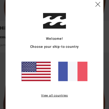
Hike
Fiji
couvrance moyenne
couvrance moyenne
Welcome!
jambe échancrée
avant et arrière en V
Choose your ship-to country
View all countries