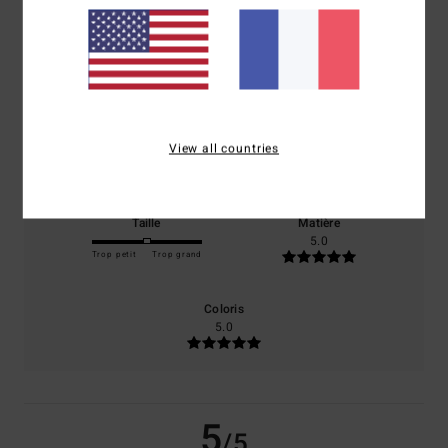
/5
basé sur
1 avis vérifiés
depuis septembre 2025
100% de nos clients recommandent ce produit
Confort
Rapport qualité / prix
View all countries
5.0
5.0
Taille
Matière
5.0
Trop petit
Trop grand
Coloris
5.0
5
/5