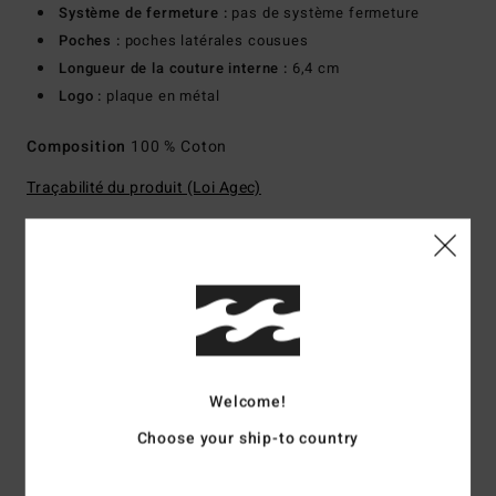
Système de fermeture :
pas de système fermeture
Poches :
poches latérales cousues
Longueur de la couture interne :
6,4 cm
Logo :
plaque en métal
Composition
100 % Coton
Traçabilité du produit (Loi Agec)
Livraison & Retours
Avis clients
Welcome!
Note moyenne
Choose your ship-to country
5.0