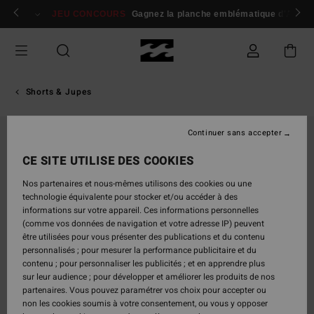
Passer
 membres
Se connecter / s'inscrire
JEU CONCOURS
Gagnez la planche emblématique d'Andy I
à
l'information
sur
le
produit
Shorts & Jupes
Continuer sans accepter
CE SITE UTILISE DES COOKIES
Nos partenaires et nous-mêmes utilisons des cookies ou une
technologie équivalente pour stocker et/ou accéder à des
informations sur votre appareil. Ces informations personnelles
(comme vos données de navigation et votre adresse IP) peuvent
être utilisées pour vous présenter des publications et du contenu
personnalisés ; pour mesurer la performance publicitaire et du
contenu ; pour personnaliser les publicités ; et en apprendre plus
sur leur audience ; pour développer et améliorer les produits de nos
partenaires. Vous pouvez paramétrer vos choix pour accepter ou
non les cookies soumis à votre consentement, ou vous y opposer