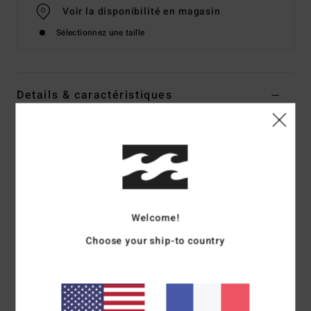
Voir la disponibilité en magasin
Sélectionnez une taille
Details & caractéristiques
T-Shirt à manches courtes Noir Femme
Style
EBJZT00607
Code couleur
ofb
Caractéristiques
Matière :
jersey de coton
Welcome!
Coupe :
coupe loose
Choose your ship-to country
Col :
col rond
Imprimé à l'encre douce
Composition
[Matière principale] 100% coton