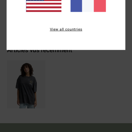
Traçabilité du produit (Loi Agec)
Livraison & Retours
View all countries
Articles vus récemment