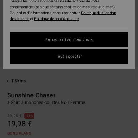
lorsque les cookies concernés ne relèvent pas de votre
consentement (tels que certains cookies de mesure d’audience).
Pour plus d'informations, consultez notre :
Politique d'utilisation
des cookies
et
Politique de confidentialité
Personnaliser mes choix
Tout accepter
T-Shirts
Sunshine Chaser
T-Shirt à manches courtes Noir Femme
39,95 €
50%
19,98 €
BONS PLANS