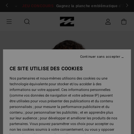
Passer
 membres
Se connecter / s'inscrire
JEU CONCOURS
Gagnez la planche emblématique d'Andy I
à
l'information
sur
le
produit
Continuer sans accepter
CE SITE UTILISE DES COOKIES
Nos partenaires et nous-mêmes utilisons des cookies ou une
technologie équivalente pour stocker et/ou accéder à des
informations sur votre appareil. Ces informations personnelles
(comme vos données de navigation et votre adresse IP) peuvent
être utilisées pour vous présenter des publications et du contenu
personnalisés ; pour mesurer la performance publicitaire et du
contenu ; pour personnaliser les publicités ; et en apprendre plus
sur leur audience ; pour développer et améliorer les produits de nos
partenaires. Vous pouvez paramétrer vos choix pour accepter ou
non les cookies soumis à votre consentement, ou vous y opposer