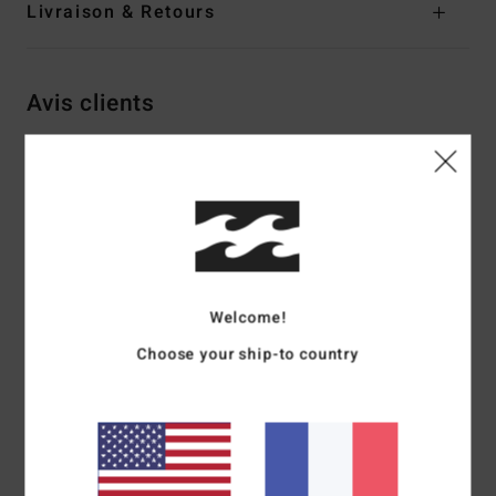
Livraison & Retours
Avis clients
Note moyenne
4.0
/5
basé sur
3 avis vérifiés
depuis décembre 2025
Welcome!
100% de nos clients recommandent ce produit
Choose your ship-to country
Confort
Rapport qualité / prix
4.7
4.7
Taille
Matière