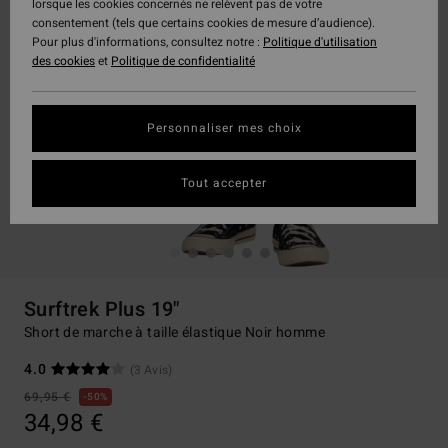
lorsque les cookies concernés ne relèvent pas de votre
consentement (tels que certains cookies de mesure d’audience).
Pour plus d'informations, consultez notre :
Politique d'utilisation
des cookies
et
Politique de confidentialité
Personnaliser mes choix
Tout accepter
Surftrek Plus 19"
Short de marche à taille élastique Noir homme
4.0
(3 Avis)
69,95 €
50%
34,98 €