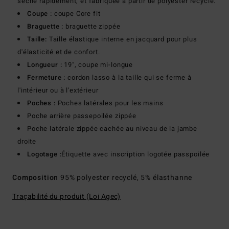
séche rapidement, et fabriquée à partir de polyester recyclé.
Coupe :
coupe Core fit
Braguette :
braguette zippée
Taille:
Taille élastique interne en jacquard pour plus
d'élasticité et de confort.
Longueur :
19", coupe mi-longue
Fermeture :
cordon lasso à la taille qui se ferme à
l'intérieur ou à l'extérieur
Poches :
Poches latérales pour les mains
Poche arrière passepoilée zippée
Poche latérale zippée cachée au niveau de la jambe
droite
Logotage :
Étiquette avec inscription logotée passpoilée
Composition
95% polyester recyclé, 5% élasthanne
Traçabilité du produit (Loi Agec)