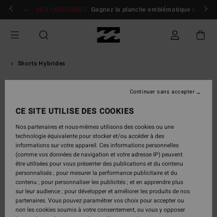
Passer
 membres
Se connecter / s'inscrire
JEU CONCOURS
Gagnez la planche emblématique d'Andy I
à
l'information
sur
le
produit
Shorts Hybrides
Continuer sans accepter
CE SITE UTILISE DES COOKIES
Nos partenaires et nous-mêmes utilisons des cookies ou une
technologie équivalente pour stocker et/ou accéder à des
informations sur votre appareil. Ces informations personnelles
(comme vos données de navigation et votre adresse IP) peuvent
être utilisées pour vous présenter des publications et du contenu
personnalisés ; pour mesurer la performance publicitaire et du
contenu ; pour personnaliser les publicités ; et en apprendre plus
sur leur audience ; pour développer et améliorer les produits de nos
partenaires. Vous pouvez paramétrer vos choix pour accepter ou
non les cookies soumis à votre consentement, ou vous y opposer