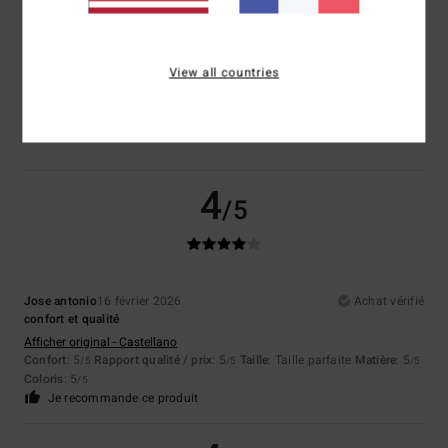
4.7
Trop petit
Trop grand
View all countries
Coloris
4.7
4
/5
Jose antonio
16 février 2026
Achat vérifié
confort et qualité
Afficher original - Castellano
Confort
: 5
Rapport qualité / prix
: 5
Taille
: Taille parfaite
Matière
: 5
/5
/5
/5
Coloris
: 5
/5
Je recommande ce produit