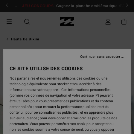
Passer
 membres
Se connecter / s'inscrire
JEU CONCOURS
Gagnez la planche emblématique d'Andy I
à
l'information
sur
le
produit
Hauts De Bikini
Continuer sans accepter
CE SITE UTILISE DES COOKIES
Nos partenaires et nous-mêmes utilisons des cookies ou une
technologie équivalente pour stocker et/ou accéder à des
informations sur votre appareil. Ces informations personnelles
(comme vos données de navigation et votre adresse IP) peuvent
être utilisées pour vous présenter des publications et du contenu
personnalisés ; pour mesurer la performance publicitaire et du
contenu ; pour personnaliser les publicités ; et en apprendre plus
sur leur audience ; pour développer et améliorer les produits de nos
partenaires. Vous pouvez paramétrer vos choix pour accepter ou
non les cookies soumis à votre consentement, ou vous y opposer