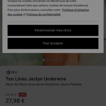
lorsque les cookies concernés ne relèvent pas de votre
consentement (tels que certains cookies de mesure d’audience).
Pour plus d'informations, consultez notre :
Politique d'utilisation
des cookies
et
Politique de confidentialité
Personnaliser mes choix
Tout accepter
ÉCO
Tan Lines Jaclyn Underwire
Haut de bikini couvrance moyenne Jaune Femme
55,95 €
50%
27,98 €