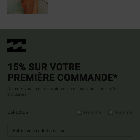
15% SUR VOTRE
PREMIÈRE COMMANDE*
Abonnez-vous pour recevoir nos dernières actus et nos offres
exclusives.
Collection
Homme
Femme