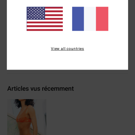
Bretelles :
bretelles fixes
Couvrance :
couvrance medium
Composition
74% polyester recyclé, 21% polyester, 5%
élasthanne
Traçabilité du produit (Loi Agec)
View all countries
Livraison & Retours
Articles vus récemment