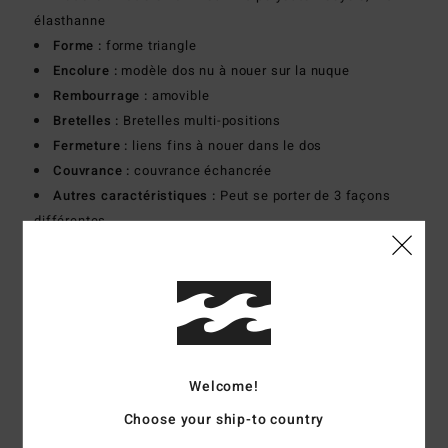
élasthanne
Forme :
forme triangle
Encolure :
modèle dos nu à nouer sur la nuque
Rembourrage :
amovible
Bretelles :
Bretelles multi-positions
Fermeture :
liens fins à nouer dans le dos
Couvrance :
couvrance échancrée
Autres caractéristiques :
Peut se porter de 3 façons
différentes
Logo :
logo brodé
Composition
[Matière principale] 91% polyester recyclé,
9% élasthanne
Traçabilité du produit (Loi Agec)
Welcome!
Choose your ship-to country
Livraison & Retours