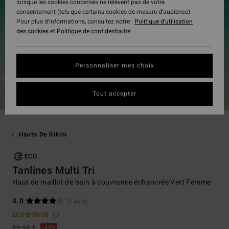
lorsque les cookies concernés ne relèvent pas de votre
consentement (tels que certains cookies de mesure d’audience).
Pour plus d'informations, consultez notre :
Politique d'utilisation
des cookies
et
Politique de confidentialité
Personnaliser mes choix
Tout accepter
Hauts De Bikini
ÉCO
Tanlines Multi Tri
Haut de maillot de bain à couvrance échancrée Vert Femme
4.0
(1 Avis)
ECO-BONUS
39,95 €
30%