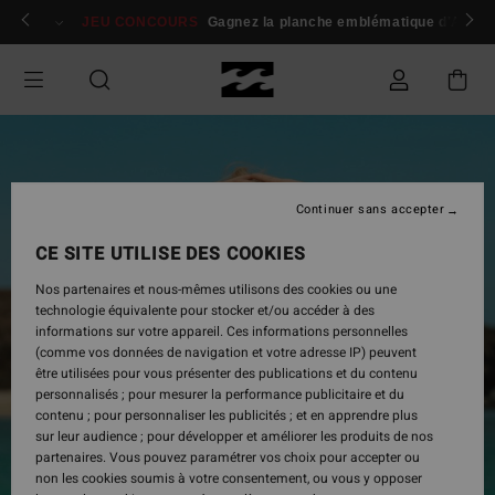
Passer
 membres
Se connecter / s'inscrire
JEU CONCOURS
Gagnez la planche emblématique d'Andy I
à
l'information
sur
le
produit
Continuer sans accepter
CE SITE UTILISE DES COOKIES
Nos partenaires et nous-mêmes utilisons des cookies ou une
technologie équivalente pour stocker et/ou accéder à des
informations sur votre appareil. Ces informations personnelles
(comme vos données de navigation et votre adresse IP) peuvent
être utilisées pour vous présenter des publications et du contenu
personnalisés ; pour mesurer la performance publicitaire et du
contenu ; pour personnaliser les publicités ; et en apprendre plus
sur leur audience ; pour développer et améliorer les produits de nos
partenaires. Vous pouvez paramétrer vos choix pour accepter ou
non les cookies soumis à votre consentement, ou vous y opposer