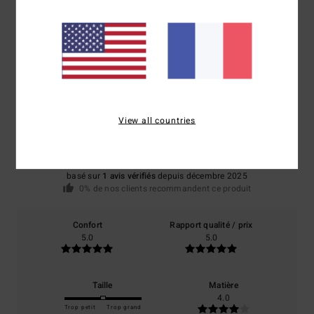
Avis clients
Note moyenne
4.0
View all countries
/5
basé sur
1 avis vérifiés
depuis décembre 2025
0% de nos clients recommandent ce produit
Confort
Rapport qualité / prix
5.0
5.0
Taille
Matière
4.0
Trop petit
Trop grand