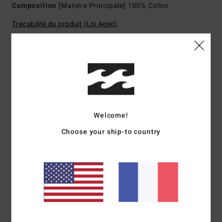
Composition
[Matière Principale] 100% Coton
Traçabilité du produit (Loi Agec)
Livraison & Retours
Avis clients
Welcome!
Choose your ship-to country
Note moyenne
5.0
/5
basé sur
1 avis vérifiés
depuis avril 2026
100% de nos clients recommandent ce produit