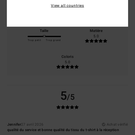
Confort
Rapport qualité / prix
View all countries
5.0
5.0
Taille
Matière
5.0
Trop petit
Trop grand
Coloris
5.0
5
/5
Jennifer
27 avril 2026
Achat vérifié
qualité du service et bonne qualité du tissu du t-shirt à la réception