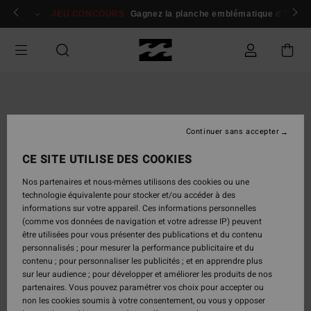
Passer
 membres
Se connecter / s'inscrire
JEU CONCOURS
Gagnez la planche emblématique d'Andy I
à
l'information
sur
le
produit
Continuer sans accepter
CE SITE UTILISE DES COOKIES
Nos partenaires et nous-mêmes utilisons des cookies ou une
technologie équivalente pour stocker et/ou accéder à des
informations sur votre appareil. Ces informations personnelles
(comme vos données de navigation et votre adresse IP) peuvent
être utilisées pour vous présenter des publications et du contenu
personnalisés ; pour mesurer la performance publicitaire et du
contenu ; pour personnaliser les publicités ; et en apprendre plus
sur leur audience ; pour développer et améliorer les produits de nos
partenaires. Vous pouvez paramétrer vos choix pour accepter ou
non les cookies soumis à votre consentement, ou vous y opposer