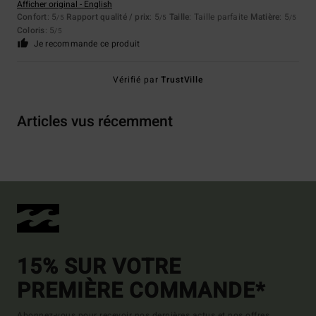
Afficher original - English
Confort
: 5
Rapport qualité / prix
: 5
Taille
: Taille parfaite
Matière
: 5
/5
/5
/5
Coloris
: 5
/5
Je recommande ce produit
Vérifié par
TrustVille
Articles vus récemment
15% SUR VOTRE
PREMIÈRE COMMANDE*
Abonnez-vous pour recevoir nos dernières actus et nos offres