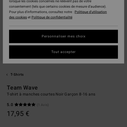
lorsque les cookies concernés ne relèvent pas de votre
consentement (tels que certains cookies de mesure d’audience).
Pour plus d'informations, consultez notre :
Politique d'utilisation
des cookies
et
Politique de confidentialité
Personnaliser mes choix
Tout accepter
T-Shirts
Team Wave
T-shirt à manches courtes Noir Garçon 8-16 ans
5.0
(1 Avis)
17,95 €