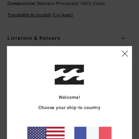
Composition
[Matière Principale] 100% Coton
Traçabilité du produit (Loi Agec)
Livraison & Retours
Avis clients
Note moyenne
5.0
Welcome!
/5
Choose your ship-to country
basé sur
1 avis vérifiés
depuis avril 2026
100% de nos clients recommandent ce produit