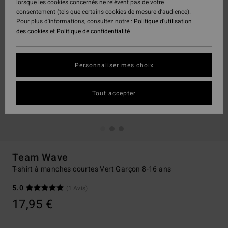
lorsque les cookies concernés ne relèvent pas de votre
consentement (tels que certains cookies de mesure d’audience).
Pour plus d'informations, consultez notre :
Politique d'utilisation
des cookies
et
Politique de confidentialité
Personnaliser mes choix
Tout accepter
Team Wave
T-shirt à manches courtes Vert Garçon 8-16 ans
5.0
(1 Avis)
17,95 €