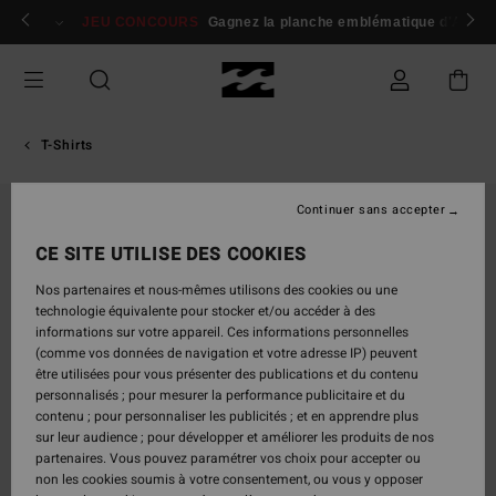
Passer
 membres
Se connecter / s'inscrire
JEU CONCOURS
Gagnez la planche emblématique d'Andy I
à
l'information
sur
le
produit
T-Shirts
Continuer sans accepter
CE SITE UTILISE DES COOKIES
Nos partenaires et nous-mêmes utilisons des cookies ou une
technologie équivalente pour stocker et/ou accéder à des
informations sur votre appareil. Ces informations personnelles
(comme vos données de navigation et votre adresse IP) peuvent
être utilisées pour vous présenter des publications et du contenu
personnalisés ; pour mesurer la performance publicitaire et du
contenu ; pour personnaliser les publicités ; et en apprendre plus
sur leur audience ; pour développer et améliorer les produits de nos
partenaires. Vous pouvez paramétrer vos choix pour accepter ou
non les cookies soumis à votre consentement, ou vous y opposer