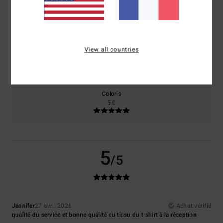
Confort
Rapport qualité / prix
5.0
5.0
View all countries
Taille
Matière
5.0
Trop petit
Trop grand
Coloris
5.0
5
/5
Jennifer
27 avril 2026
Achat vérifié
qualité du service et bonne qualité du tissu du t-shirt à la réception