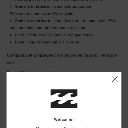
Semelle intérieure :
semelle intérieure en
EVA/caoutchouc avec EVA recyclé
Semelle extérieure :
semelle extérieure moulée en EVA
pour une meilleure de résistance à l'usure
Bride :
bride en SEBS anti-allergique douce
Logo :
logo Arch moulé sur la bride
Composition
Empeigne :
empeigne en tissu et imitation
cuir
Traçabilité du produit (Loi Agec)
Livraison & Retours
Avis clients
Welcome!