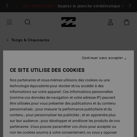
Passer
 membres
Se connecter / s'inscrire
JEU CONCOURS
Gagnez la planche emblématique d'Andy I
à
l'information
sur
le
produit
Tongs & Chaussures
Continuer sans accepter
CE SITE UTILISE DES COOKIES
Nos partenaires et nous-mêmes utilisons des cookies ou une
technologie équivalente pour stocker et/ou accéder à des
informations sur votre appareil. Ces informations personnelles
(comme vos données de navigation et votre adresse IP) peuvent
être utilisées pour vous présenter des publications et du contenu
personnalisés ; pour mesurer la performance publicitaire et du
contenu ; pour personnaliser les publicités ; et en apprendre plus
sur leur audience ; pour développer et améliorer les produits de nos
partenaires. Vous pouvez paramétrer vos choix pour accepter ou
non les cookies soumis à votre consentement, ou vous y opposer