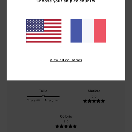
Choose your ship-to country
Note moyenne
5.0
/5
basé sur
1 avis vérifiés
depuis juin 2026
100% de nos clients recommandent ce produit
View all countries
Confort
Rapport qualité / prix
5.0
5.0
Taille
Matière
5.0
Trop petit
Trop grand
Coloris
5.0