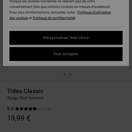
lorsque les cookies concernés ne relèvent pas de votre
consentement (tels que certains cookies de mesure d’audience).
Pour plus d'informations, consultez notre :
Politique d'utilisation
des cookies
et
Politique de confidentialité
Personnaliser mes choix
Tout accepter
Tides Classic
Tongs Noir homme
5.0
(1 Avis)
19,99 €