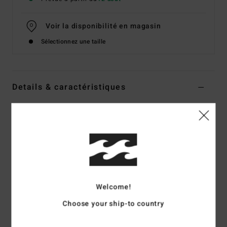
Voir la disponibilité en magasin
Sélectionnez une taille
Details & caractéristiques
Sweat Blanc Femme
Style
BL000260
Code couleur
wcp
Caractéristiques
Matière :
Molleton coton/poly
Coupe :
coupe boxy pour un modèle ample légèrement
Welcome!
moins long
Choose your ship-to country
Encolure ronde
Logo brodé sur la poitrine gauche