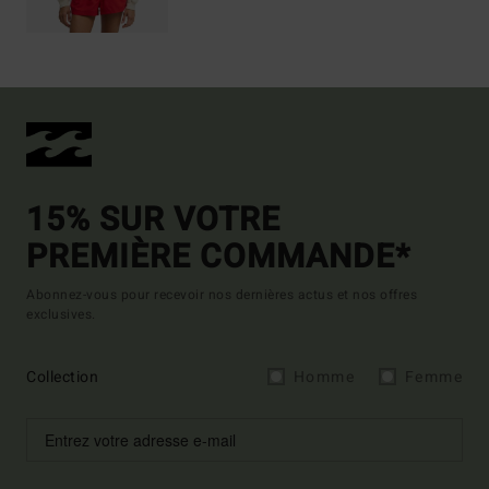
15% SUR VOTRE
PREMIÈRE COMMANDE*
Abonnez-vous pour recevoir nos dernières actus et nos offres
exclusives.
Collection
Homme
Femme