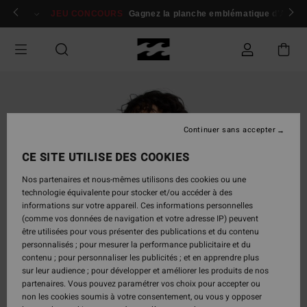
Passer
 membres
Se connecter / s'inscrire
JEU CONCOURS
Gagnez la planche emblématique d'Andy I
à
l'information
sur
le
produit
Continuer sans accepter
CE SITE UTILISE DES COOKIES
Nos partenaires et nous-mêmes utilisons des cookies ou une
technologie équivalente pour stocker et/ou accéder à des
informations sur votre appareil. Ces informations personnelles
(comme vos données de navigation et votre adresse IP) peuvent
être utilisées pour vous présenter des publications et du contenu
personnalisés ; pour mesurer la performance publicitaire et du
contenu ; pour personnaliser les publicités ; et en apprendre plus
sur leur audience ; pour développer et améliorer les produits de nos
partenaires. Vous pouvez paramétrer vos choix pour accepter ou
non les cookies soumis à votre consentement, ou vous y opposer