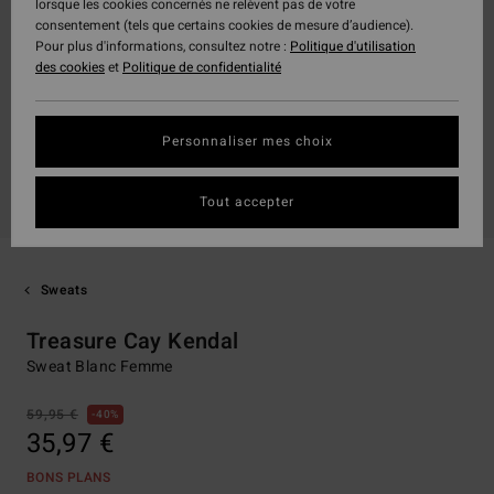
lorsque les cookies concernés ne relèvent pas de votre
consentement (tels que certains cookies de mesure d’audience).
Pour plus d'informations, consultez notre :
Politique d'utilisation
des cookies
et
Politique de confidentialité
Personnaliser mes choix
Tout accepter
Sweats
Treasure Cay Kendal
Sweat Blanc Femme
59,95 €
40%
35,97 €
BONS PLANS