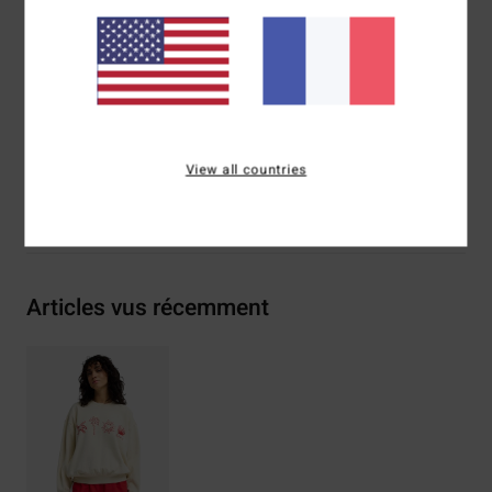
Label tissé à l'intérieur
Composition
[Matière principale] 80% coton, 20%
polyester
Traçabilité du produit (Loi Agec)
View all countries
Livraison & Retours
Articles vus récemment