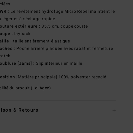
clées
WR :
Le revêtement hydrofuge Micro Repel maintient le
u léger et à séchage rapide
outure extérieure :
35,5 cm, coupe courte
oupe :
layback
aille :
taille entièrement élastique
oches :
Poche arrière plaquée avec rabat et fermeture
ratch
oublure [Jams] :
Slip intérieur en maille
osition
[Matière principale] 100% polyester recyclé
ilité du produit (Loi Agec)
aison & Retours