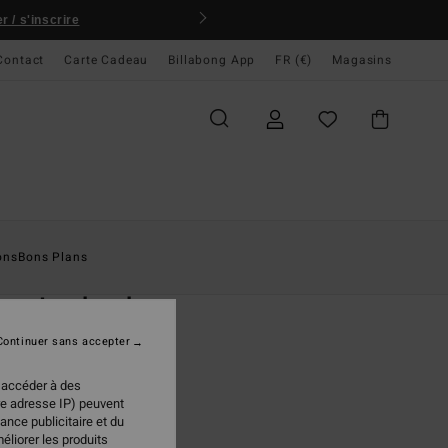
 / s'inscrire
Contact
Carte Cadeau
Billabong App
FR (€)
Magasins
ccueil
Homme
Boardshorts
Shorts De Bain
ons
Bons Plans
O
cay Layback
 de bain Beige Homme
Continuer sans accepter
(8 Avis)
 accéder à des
ONUS
re adresse IP) peuvent
95 €
ance publicitaire et du
éliorer les produits