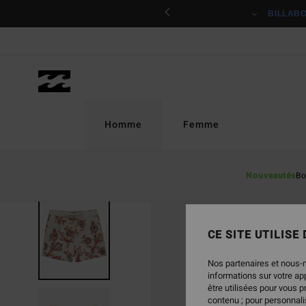
Passer
ciper
BILLAB
à
l'information
sur
le
produit
Homme
Femme
Nouveautés
Bo
CE SITE UTILISE
Nos partenaires et nous-
informations sur votre a
être utilisées pour vous 
contenu ; pour personnalis