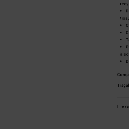
recy
D
tiss
C
C
T
P
à sc
D
Comp
Traçab
Livr