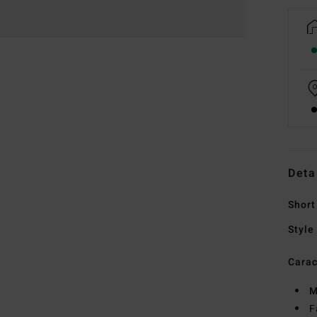
Deta
Short
Style
Carac
M
F