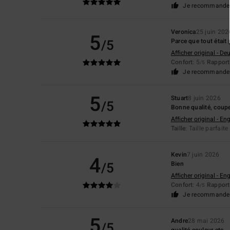
Je recommande 
Veronica
25 juin 202
5
/5
Parce que tout était 
Afficher original - De
Confort
: 5
Rapport 
/5
Je recommande 
5
Stuart
8 juin 2026
/5
Bonne qualité, coup
Afficher original - Eng
Taille
: Taille parfaite
Kevin
7 juin 2026
4
/5
Bien
Afficher original - Eng
Confort
: 4
Rapport 
/5
Je recommande 
5
Andre
28 mai 2026
/5