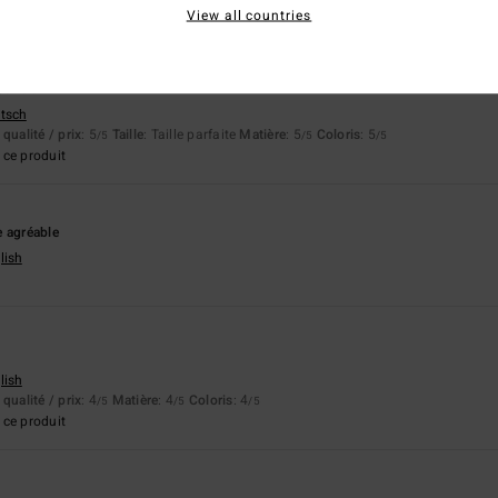
ce produit
View all countries
6
parfait
utsch
qualité / prix
: 5
Taille
: Taille parfaite
Matière
: 5
Coloris
: 5
/5
/5
/5
ce produit
e agréable
lish
lish
qualité / prix
: 4
Matière
: 4
Coloris
: 4
/5
/5
/5
ce produit