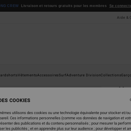
ONG CREW
Livraison et retours gratuits pour les membres
Se connecter
Aide & 
Page D'a
ardshorts
Vêtements
Accessoires
Surf
Adventure Division
Collections
Garç
ÉC
Va
Short
 DES COOKIES
4.8
mêmes utilisons des cookies ou une technologie équivalente pour stocker et/ou
ECO-B
ppareil. Ces informations personnelles (comme vos données de navigation et vot
45,
présenter des publications et du contenu personnalisés ; pour mesurer la perform
er les publicités ; et en apprendre plus sur leur audience ; pour développer et am