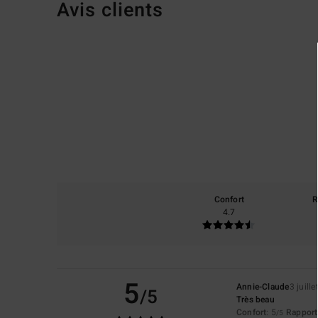
Avis clients
Confort
R
4.7
5
Annie-Claude
3 juill
/5
Très beau
Confort
: 5
Rapport 
/5