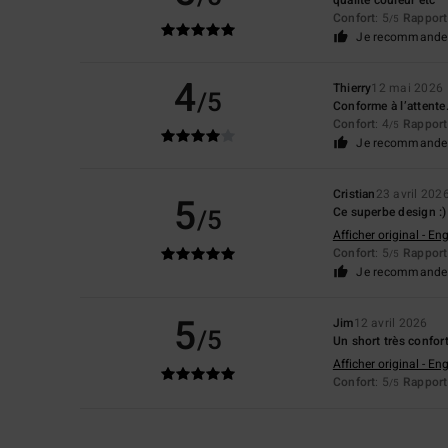
qualité couleur etc
Confort
: 5
Rapport 
/5
Je recommande 
4
Thierry
12 mai 2026
/5
Conforme à l’attente
Confort
: 4
Rapport 
/5
Je recommande 
Cristian
23 avril 202
5
/5
Ce superbe design :)
Afficher original - Eng
Confort
: 5
Rapport 
/5
Je recommande 
5
Jim
12 avril 2026
/5
Un short très confort
Afficher original - Eng
Confort
: 5
Rapport 
/5