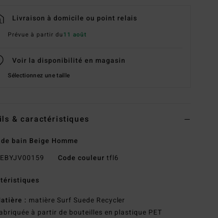
Livraison à domicile ou point relais
Prévue à partir du
11 août
Voir la disponibilité en magasin
Sélectionnez une taille
ils & caractéristiques
 de bain Beige Homme
EBYJV00159
Code couleur
tfl6
téristiques
atière :
matière Surf Suede Recycler
abriquée à partir de bouteilles en plastique PET