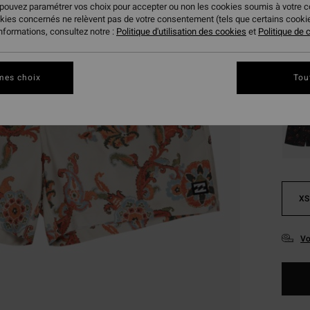
 pouvez paramétrer vos choix pour accepter ou non les cookies soumis à votre 
okies concernés ne relèvent pas de votre consentement (tels que certains cook
Coule
informations, consultez notre :
Politique d'utilisation des cookies
et
Politique de c
mes choix
Tou
XS
Vo