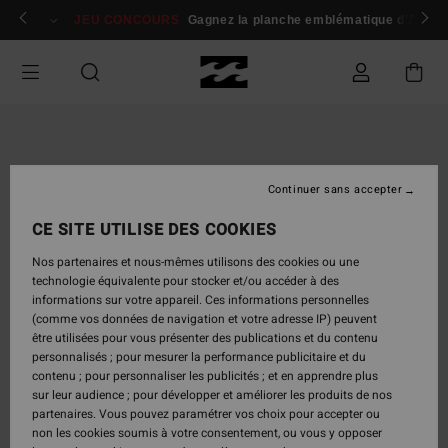
Passer
 membres
Se connecter / s'inscrire
JEU CONCOURS
Gagnez la planche emblématique d'Andy I
à
l'information
sur
le
produit
Continuer sans accepter
CE SITE UTILISE DES COOKIES
Nos partenaires et nous-mêmes utilisons des cookies ou une
technologie équivalente pour stocker et/ou accéder à des
informations sur votre appareil. Ces informations personnelles
(comme vos données de navigation et votre adresse IP) peuvent
être utilisées pour vous présenter des publications et du contenu
personnalisés ; pour mesurer la performance publicitaire et du
contenu ; pour personnaliser les publicités ; et en apprendre plus
sur leur audience ; pour développer et améliorer les produits de nos
partenaires. Vous pouvez paramétrer vos choix pour accepter ou
non les cookies soumis à votre consentement, ou vous y opposer