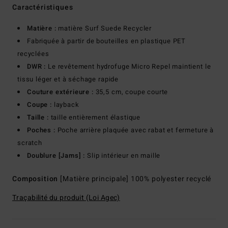
Caractéristiques
Matière :
matière Surf Suede Recycler
Fabriquée à partir de bouteilles en plastique PET
recyclées
DWR :
Le revêtement hydrofuge Micro Repel maintient le
tissu léger et à séchage rapide
Couture extérieure :
35,5 cm, coupe courte
Coupe :
layback
Taille :
taille entièrement élastique
Poches :
Poche arrière plaquée avec rabat et fermeture à
scratch
Doublure [Jams] :
Slip intérieur en maille
Composition
[Matière principale] 100% polyester recyclé
Traçabilité du produit (Loi Agec)