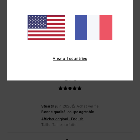
Veronica
25 juin 2026
Achat vérifié
Parce que tout était parfait
Afficher original - Deutsch
Confort
: 5
Rapport qualité / prix
: 5
Taille
: Taille parfaite
Matière
: 5
/5
/5
/5
Coloris
: 5
/5
Je recommande ce produit
View all countries
5
/5
Stuart
8 juin 2026
Achat vérifié
Bonne qualité, coupe agréable
Afficher original - English
Taille
: Taille parfaite