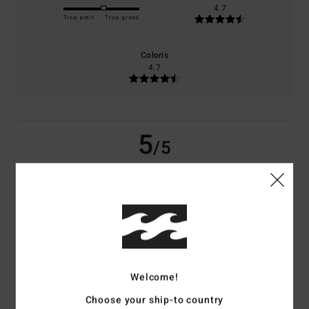
4.7
Trop petit
Trop grand
Coloris
4.7
5
/5
Annie-Claude
3 juillet 2026
Achat vérifié
Très beau
Confort
: 5
Rapport qualité / prix
: 5
Taille
: Taille parfaite
Matière
: 5
/5
/5
/5
Coloris
: 5
/5
Je recommande ce produit
Welcome!
5
Choose your ship-to country
/5