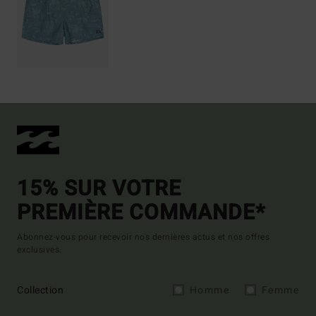
15% SUR VOTRE
PREMIÈRE COMMANDE*
Abonnez-vous pour recevoir nos dernières actus et nos offres
exclusives.
Collection
Homme
Femme