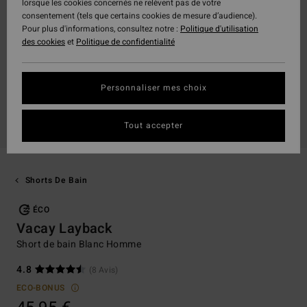
lorsque les cookies concernés ne relèvent pas de votre
consentement (tels que certains cookies de mesure d’audience).
Pour plus d'informations, consultez notre :
Politique d'utilisation
des cookies
et
Politique de confidentialité
Personnaliser mes choix
Tout accepter
Shorts De Bain
ÉCO
Vacay Layback
Short de bain Blanc Homme
4.8
(8 Avis)
ECO-BONUS