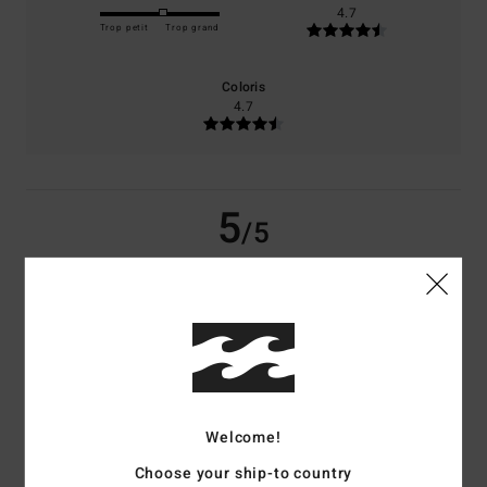
4.7
Trop petit
Trop grand
Coloris
4.7
5
/5
Annie-Claude
3 juillet 2026
Achat vérifié
Très beau
Confort
: 5
Rapport qualité / prix
: 5
Taille
: Taille parfaite
Matière
: 5
/5
/5
/5
Coloris
: 5
/5
Je recommande ce produit
Welcome!
5
Choose your ship-to country
/5