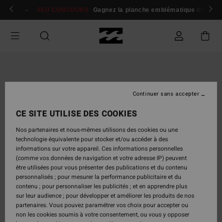
Passer
 membres
Se connecter / s'inscrire
JEU CONCOURS
Gagnez la planche emblématique d'Andy I
à
l'information
sur
le
produit
Continuer sans accepter
CE SITE UTILISE DES COOKIES
Nos partenaires et nous-mêmes utilisons des cookies ou une
technologie équivalente pour stocker et/ou accéder à des
informations sur votre appareil. Ces informations personnelles
(comme vos données de navigation et votre adresse IP) peuvent
être utilisées pour vous présenter des publications et du contenu
personnalisés ; pour mesurer la performance publicitaire et du
contenu ; pour personnaliser les publicités ; et en apprendre plus
sur leur audience ; pour développer et améliorer les produits de nos
partenaires. Vous pouvez paramétrer vos choix pour accepter ou
non les cookies soumis à votre consentement, ou vous y opposer