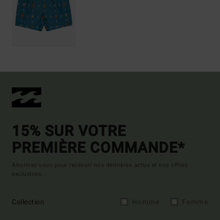
15% SUR VOTRE
PREMIÈRE COMMANDE*
Abonnez-vous pour recevoir nos dernières actus et nos offres
exclusives.
Collection
Homme
Femme