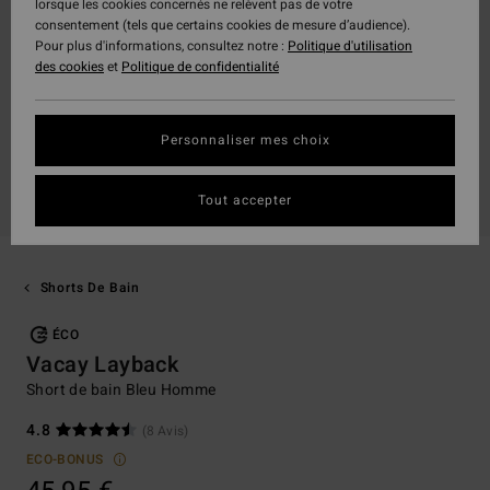
lorsque les cookies concernés ne relèvent pas de votre
consentement (tels que certains cookies de mesure d’audience).
Pour plus d'informations, consultez notre :
Politique d'utilisation
des cookies
et
Politique de confidentialité
Personnaliser mes choix
Tout accepter
Shorts De Bain
ÉCO
Vacay Layback
Short de bain Bleu Homme
4.8
(8 Avis)
ECO-BONUS