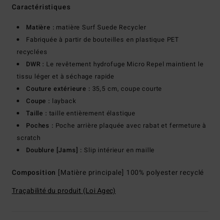
Caractéristiques
Matière :
matière Surf Suede Recycler
Fabriquée à partir de bouteilles en plastique PET
recyclées
DWR :
Le revêtement hydrofuge Micro Repel maintient le
tissu léger et à séchage rapide
Couture extérieure :
35,5 cm, coupe courte
Coupe :
layback
Taille :
taille entièrement élastique
Poches :
Poche arrière plaquée avec rabat et fermeture à
scratch
Doublure [Jams] :
Slip intérieur en maille
Composition
[Matière principale] 100% polyester recyclé
Traçabilité du produit (Loi Agec)