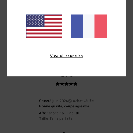
Veronica
25 juin 2026
Achat vérifié
Parce que tout était parfait
Afficher original - Deutsch
Confort
: 5
Rapport qualité / prix
: 5
Taille
: Taille parfaite
Matière
: 5
/5
/5
/5
Coloris
: 5
/5
Je recommande ce produit
View all countries
5
/5
Stuart
8 juin 2026
Achat vérifié
Bonne qualité, coupe agréable
Afficher original - English
Taille
: Taille parfaite