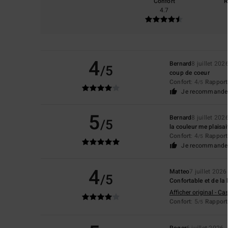
Confort
R
4.7
4
Bernard
8 juillet 202
/5
coup de coeur
Confort
: 4
Rapport 
/5
Je recommande 
5
Bernard
8 juillet 202
/5
la couleur me plaisai
Confort
: 4
Rapport 
/5
Je recommande 
4
Matteo
7 juillet 2026
/5
Confortable et de la
Afficher original - Ca
Confort
: 5
Rapport 
/5
Roger
6 juillet 2026