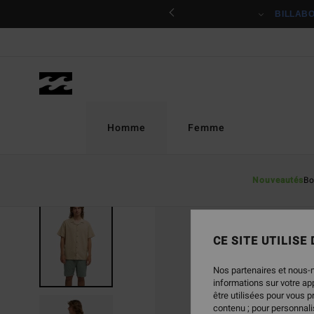
Passer
ciper
BILLAB
à
l'information
sur
le
produit
Homme
Femme
Nouveautés
Bo
CE SITE UTILISE
Nos partenaires et nous-
informations sur votre a
être utilisées pour vous 
contenu ; pour personnalis