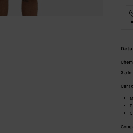
Deta
Chem
Style
Carac
M
P
O
Comp