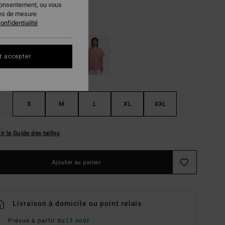
consentement, ou vous
ies de mesure
Caslte Rock
ur
onfidentialité
t accepter
S
M
L
XL
XXL
ir le Guide des tailles
Ajouter au panier
Livraison à domicile ou point relais
Prévue à partir du
13 août