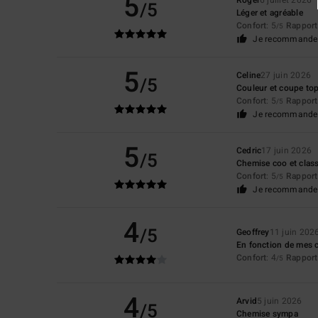
5
/5
Léger et agréable
Confort
: 5
Rapport 
/5
Je recommande 
5
Celine
27 juin 2026
/5
Couleur et coupe to
Confort
: 5
Rapport 
/5
Je recommande 
5
Cedric
17 juin 2026
/5
Chemise coo et clas
Confort
: 5
Rapport 
/5
Je recommande 
4
/5
Geoffrey
11 juin 202
En fonction de mes c
Confort
: 4
Rapport 
/5
4
Arvid
5 juin 2026
/5
Chemise sympa