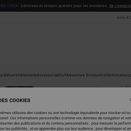
ONG CREW
Livraison et retours gratuits pour les membres
Se connecter
Aide & 
Page D'a
ardshorts
Vêtements
Accessoires
Surf
Adventure Division
Collections
Garç
Vac
Chemi
 DES COOKIES
4.6
59,95
mêmes utilisons des cookies ou une technologie équivalente pour stocker et/ou
41,
ppareil. Ces informations personnelles (comme vos données de navigation et vot
présenter des publications et du contenu personnalisés ; pour mesurer la perform
BONS 
er les publicités ; et en apprendre plus sur leur audience ; pour développer et am