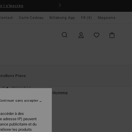
 / s'inscrire
Contact
Carte Cadeau
Billabong App
FR (€)
Magasins
ccueil
Homme
Vêtements
Chemises
ons
Bons Plans
ay Linen
se manches courtes Beige Homme
Continuer sans accepter
(10 Avis)
 €
30%
 accéder à des
97 €
re adresse IP) peuvent
ance publicitaire et du
PLANS
éliorer les produits