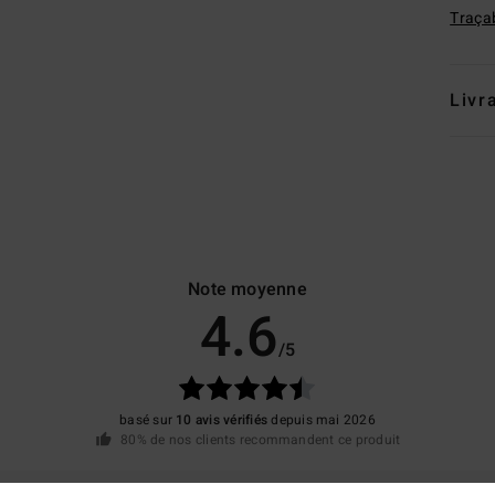
Traçab
Livr
Note moyenne
4.6
/5
basé sur
10 avis vérifiés
depuis mai 2026
80% de nos clients recommandent ce produit