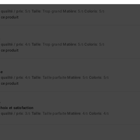
qualité / prix
: 5
Taille
: Trop grand
Matière
: 5
Coloris
: 5
/5
/5
/5
ce produit
p
qualité / prix
: 4
Taille
: Trop grand
Matière
: 5
Coloris
: 5
/5
/5
/5
ce produit
se
qualité / prix
: 4
Taille
: Taille parfaite
Matière
: 5
Coloris
: 5
/5
/5
/5
ce produit
6
hoix et satisfaction
qualité / prix
: 3
Taille
: Taille parfaite
Matière
: 4
Coloris
: 4
/5
/5
/5