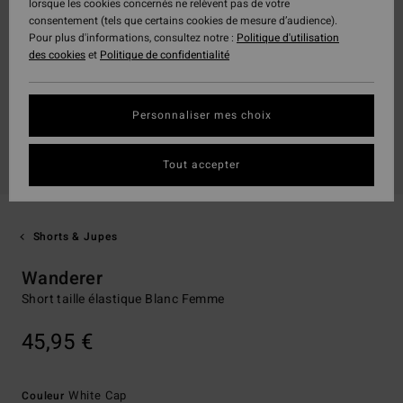
lorsque les cookies concernés ne relèvent pas de votre
consentement (tels que certains cookies de mesure d’audience).
Pour plus d'informations, consultez notre :
Politique d'utilisation
des cookies
et
Politique de confidentialité
Personnaliser mes choix
Tout accepter
Shorts & Jupes
Wanderer
Short taille élastique Blanc Femme
45,95 €
White Cap
Couleur