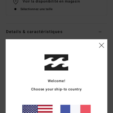
Voir la disponibilité en magasin
Sélectionnez une taille
Details & caractéristiques
Short taille élastique Blanc Femme
Style
BL000226
Code couleur
wcp
Caractéristiques
Coupe :
coupe regular, classique et confortable
Longueur de la couture interne :
6,4 cm
Welcome!
Taille :
taille haute
Choose your ship-to country
Taille :
taille élastique
Plaque en métal logotée
Composition
[Matière principale] 100% coton