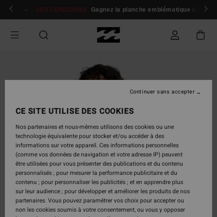
Passer
 membres
Se connecter / s'inscrire
JEU CONCOURS
Gagnez la planche emblématique d'Andy I
à
l'information
sur
le
produit
Continuer sans accepter
CE SITE UTILISE DES COOKIES
Nos partenaires et nous-mêmes utilisons des cookies ou une
technologie équivalente pour stocker et/ou accéder à des
informations sur votre appareil. Ces informations personnelles
(comme vos données de navigation et votre adresse IP) peuvent
être utilisées pour vous présenter des publications et du contenu
personnalisés ; pour mesurer la performance publicitaire et du
contenu ; pour personnaliser les publicités ; et en apprendre plus
sur leur audience ; pour développer et améliorer les produits de nos
partenaires. Vous pouvez paramétrer vos choix pour accepter ou
non les cookies soumis à votre consentement, ou vous y opposer