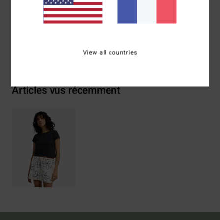
Traçabilité du produit (Loi Agec)
Livraison & Retours
View all countries
Articles vus récemment