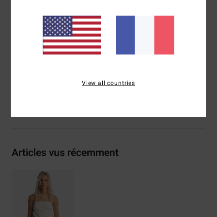
Taille :
taille haute
Taille :
taille élastique
Broderie sur l’ouverture du bas de la jambe
Plaque en métal logotée
Composition
[Matière principale] 60% coton, 40% viscose
Traçabilité du produit (Loi Agec)
View all countries
Livraison & Retours
Articles vus récemment