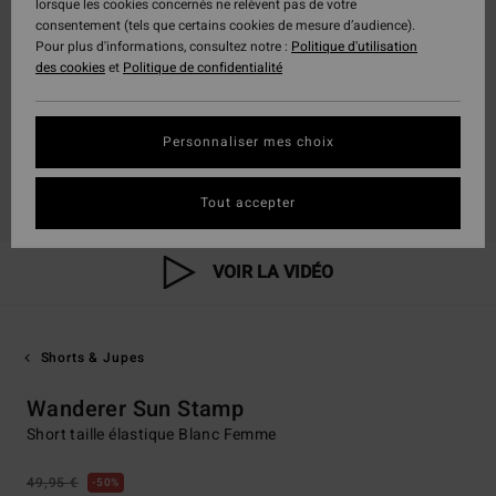
lorsque les cookies concernés ne relèvent pas de votre
consentement (tels que certains cookies de mesure d’audience).
Pour plus d'informations, consultez notre :
Politique d'utilisation
des cookies
et
Politique de confidentialité
Personnaliser mes choix
Tout accepter
VOIR LA VIDÉO
Shorts & Jupes
Wanderer Sun Stamp
Short taille élastique Blanc Femme
49,95 €
50%