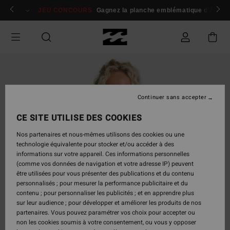
Passer
 membres
Se connecter / s'inscrire
JEU CONCOURS
Gagnez la planche emblématique d'Andy I
à
l'information
sur
le
produit
Continuer sans accepter
CE SITE UTILISE DES COOKIES
Nos partenaires et nous-mêmes utilisons des cookies ou une
technologie équivalente pour stocker et/ou accéder à des
informations sur votre appareil. Ces informations personnelles
(comme vos données de navigation et votre adresse IP) peuvent
être utilisées pour vous présenter des publications et du contenu
personnalisés ; pour mesurer la performance publicitaire et du
contenu ; pour personnaliser les publicités ; et en apprendre plus
sur leur audience ; pour développer et améliorer les produits de nos
partenaires. Vous pouvez paramétrer vos choix pour accepter ou
non les cookies soumis à votre consentement, ou vous y opposer