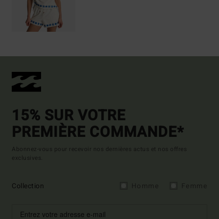
15% SUR VOTRE
PREMIÈRE COMMANDE*
Abonnez-vous pour recevoir nos dernières actus et nos offres
exclusives.
Collection
Homme
Femme