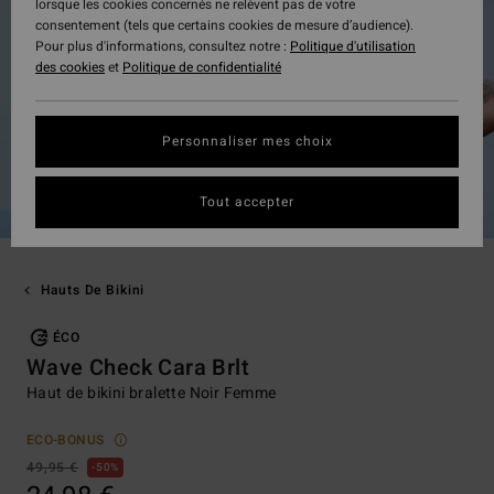
lorsque les cookies concernés ne relèvent pas de votre
consentement (tels que certains cookies de mesure d’audience).
Pour plus d'informations, consultez notre :
Politique d'utilisation
des cookies
et
Politique de confidentialité
Personnaliser mes choix
Tout accepter
Hauts De Bikini
ÉCO
Wave Check Cara Brlt
Haut de bikini bralette Noir Femme
ECO-BONUS
49,95 €
50%