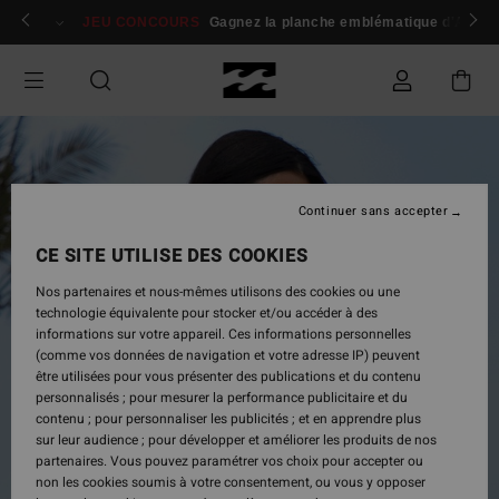
Passer
 membres
Se connecter / s'inscrire
JEU CONCOURS
Gagnez la planche emblématique d'Andy I
à
l'information
sur
le
produit
Continuer sans accepter
CE SITE UTILISE DES COOKIES
Nos partenaires et nous-mêmes utilisons des cookies ou une
technologie équivalente pour stocker et/ou accéder à des
informations sur votre appareil. Ces informations personnelles
(comme vos données de navigation et votre adresse IP) peuvent
être utilisées pour vous présenter des publications et du contenu
personnalisés ; pour mesurer la performance publicitaire et du
contenu ; pour personnaliser les publicités ; et en apprendre plus
sur leur audience ; pour développer et améliorer les produits de nos
partenaires. Vous pouvez paramétrer vos choix pour accepter ou
non les cookies soumis à votre consentement, ou vous y opposer