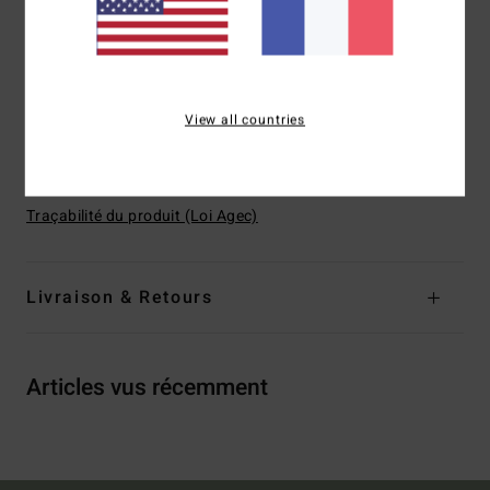
Bretelles :
réglables avec anneau et système de
coulissement
Fermeture :
fermeture par crochet au centre dans le dos
Logo :
plaque ronde en métal avec logo
View all countries
Composition
64% nylon recyclé 31% polyester 5%
élasthanne
Traçabilité du produit (Loi Agec)
Livraison & Retours
Articles vus récemment