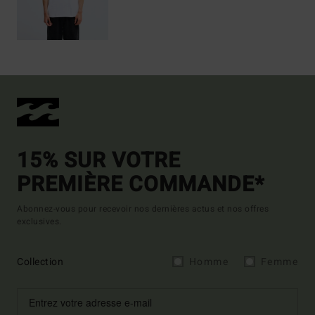
15% SUR VOTRE
PREMIÈRE COMMANDE*
Abonnez-vous pour recevoir nos dernières actus et nos offres
exclusives.
Collection
Homme
Femme