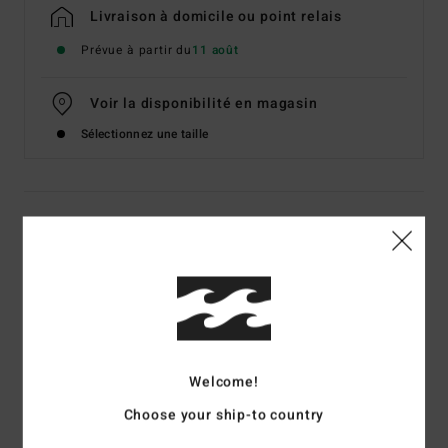
Livraison à domicile ou point relais
Prévue à partir du
11 août
Voir la disponibilité en magasin
Sélectionnez une taille
Details & caractéristiques
T-Shirt manches courtes Blanc Homme
Style
EBYZT00602
Code couleur
wht
Caractéristiques
Welcome!
Matière :
jersey de coton [160 g/m2]
Choose your ship-to country
Coupe :
Premium
Col rond