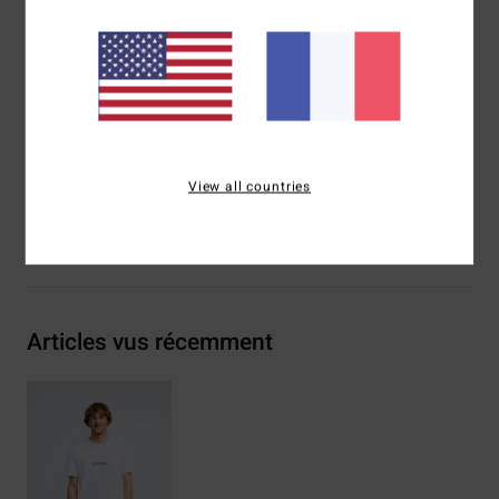
Sérigraphie poitrine et dos
Étiquette tissée Billabong
Composition
[Matière principale] 70% coton, 30% coton
recyclé
Traçabilité du produit (Loi Agec)
View all countries
Livraison & Retours
Articles vus récemment