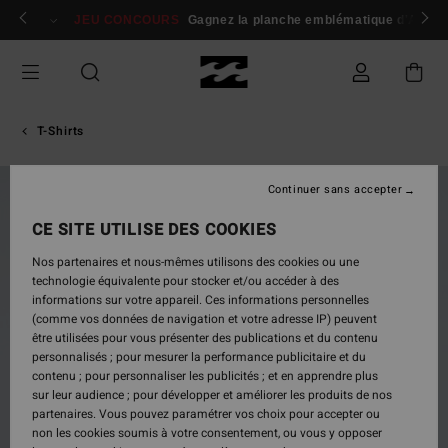
Passer
 membres
Se connecter / s'inscrire
JEU CONCOURS
Gagnez la planche emblématique d'Andy I
à
l'information
sur
le
produit
T-Shirts
Continuer sans accepter
NOUVEAUTÉ
CE SITE UTILISE DES COOKIES
Nos partenaires et nous-mêmes utilisons des cookies ou une
technologie équivalente pour stocker et/ou accéder à des
informations sur votre appareil. Ces informations personnelles
(comme vos données de navigation et votre adresse IP) peuvent
être utilisées pour vous présenter des publications et du contenu
personnalisés ; pour mesurer la performance publicitaire et du
contenu ; pour personnaliser les publicités ; et en apprendre plus
sur leur audience ; pour développer et améliorer les produits de nos
partenaires. Vous pouvez paramétrer vos choix pour accepter ou
non les cookies soumis à votre consentement, ou vous y opposer