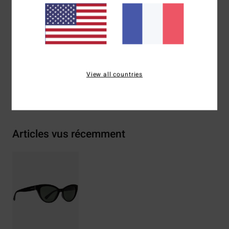
Composition
73 % nylon, 23 % polycarbonate, 2 % métal,
2 % alliage de zinc
Traçabilité du produit (Loi Agec)
View all countries
Livraison & Retours
Articles vus récemment