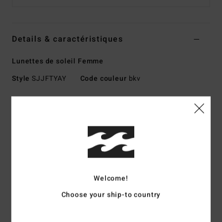
Details & caractéristiques
Lunettes de soleil Femme
Style
SJJFTYAY
Code couleur
bkv
Caractéristiques
Taille Small - Medium
Monture injectée en grilamid
Charnières optiques italiennes en acier inoxydable
Verres en polycarbonate résistant aux chocs
Verres sphériques de base 4
Welcome!
Protection anti-UV 100%
Choose your ship-to country
Disponible en version Wildlife Polarized
Fabriquées en Italie
Télécharger la
Déclaration De Conformité