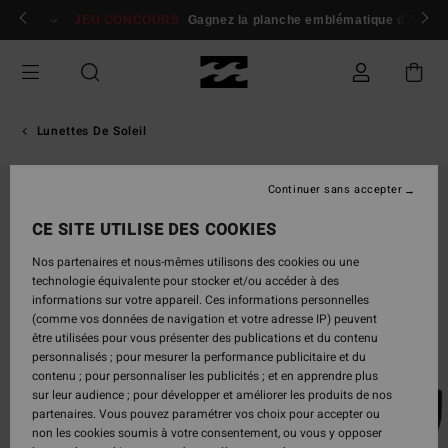
Passer
 membres
Se connecter / s'inscrire
JEU CONCOURS
Gagnez la planche emblématique d'Andy I
à
l'information
sur
le
produit
Lunettes De Soleil
Continuer sans accepter
CE SITE UTILISE DES COOKIES
Nos partenaires et nous-mêmes utilisons des cookies ou une
technologie équivalente pour stocker et/ou accéder à des
informations sur votre appareil. Ces informations personnelles
(comme vos données de navigation et votre adresse IP) peuvent
être utilisées pour vous présenter des publications et du contenu
personnalisés ; pour mesurer la performance publicitaire et du
contenu ; pour personnaliser les publicités ; et en apprendre plus
sur leur audience ; pour développer et améliorer les produits de nos
partenaires. Vous pouvez paramétrer vos choix pour accepter ou
non les cookies soumis à votre consentement, ou vous y opposer