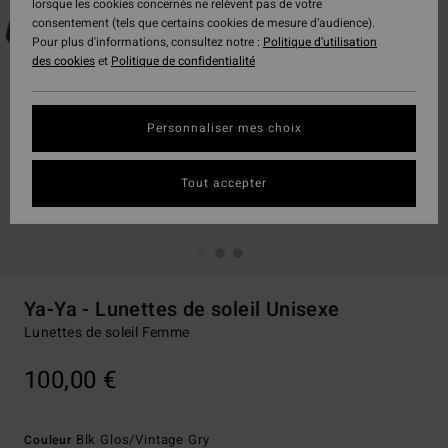
lorsque les cookies concernés ne relèvent pas de votre
consentement (tels que certains cookies de mesure d’audience).
Pour plus d'informations, consultez notre :
Politique d'utilisation
des cookies
et
Politique de confidentialité
Personnaliser mes choix
Tout accepter
Ya-Ya - Lunettes de soleil Unisexe
Lunettes de soleil Femme
100,00 €
Blk Glos/vintage Gry
Couleur