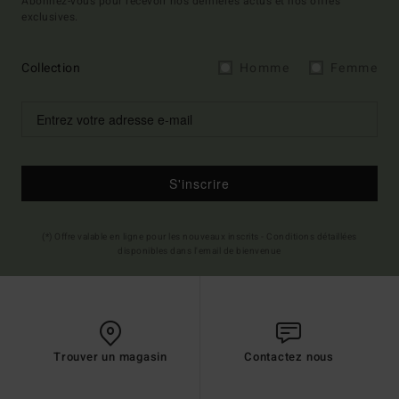
Abonnez-vous pour recevoir nos dernières actus et nos offres
exclusives.
Collection
Homme
Femme
S'inscrire
(*) Offre valable en ligne pour les nouveaux inscrits - Conditions détaillées
disponibles dans l'email de bienvenue
Trouver un magasin
Contactez nous