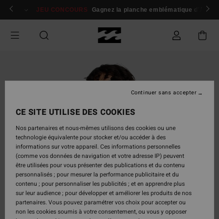
Passer
 membres
Se connecter / s'inscrire
JEU CONCOURS
Gagnez la planche emblématique d'Andy I
à
l'information
sur
le
produit
Continuer sans accepter
CE SITE UTILISE DES COOKIES
Nos partenaires et nous-mêmes utilisons des cookies ou une
technologie équivalente pour stocker et/ou accéder à des
informations sur votre appareil. Ces informations personnelles
(comme vos données de navigation et votre adresse IP) peuvent
être utilisées pour vous présenter des publications et du contenu
personnalisés ; pour mesurer la performance publicitaire et du
contenu ; pour personnaliser les publicités ; et en apprendre plus
sur leur audience ; pour développer et améliorer les produits de nos
partenaires. Vous pouvez paramétrer vos choix pour accepter ou
non les cookies soumis à votre consentement, ou vous y opposer