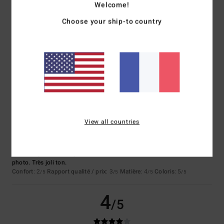
Welcome!
Choose your ship-to country
Fanny
27 juillet 2026
Achat vérifié
Bon rapport qualité prix et bonne coupe
Confort
: 5
Rapport qualité / prix
: 4
Taille
: Taille parfaite
Matière
: 5
/5
/5
/5
Coloris
: 4
/5
Je recommande ce produit
2
/5
View all countries
Emilie
24 juillet 2026
Achat vérifié
Sweat trop court. Son poids est aussi très lourd. Le coloris est fidèle à la
photo. Très joli ton.
Confort
: 2
Rapport qualité / prix
: 3
Matière
: 4
Coloris
: 5
/5
/5
/5
/5
4
/5