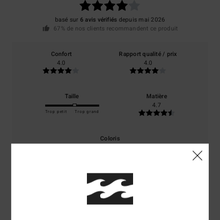
basé sur
6 avis vérifiés
depuis mai 2026
67% de nos clients recommandent ce produit
Confort
Rapport qualité / prix
4.0
4.0
Taille
Matière
4.7
Trop petit
Trop grand
Coloris
4.7
4
/5