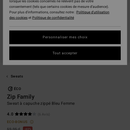
lorsque les cookies concernés ne relèvent pas de votre
consentement (tels que certains cookies de mesure d’audience).
Pour plus d'informations, consultez notre :
Politique d'utilisation
des cookies
et
Politique de confidentialité
Personnaliser mes choix
Tout accepter
Sweats
ÉCO
Zip Family
Sweat à capuche zippé Bleu Femme
4.0
(6 Avis)
ECO-BONUS
59,95 €
40%