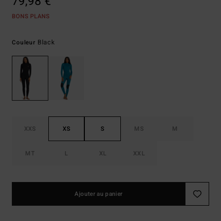
79,98 €
BONS PLANS
Black
Couleur
XXS
XS
S
MS
M
MT
L
XL
XXL
Ajouter au panier