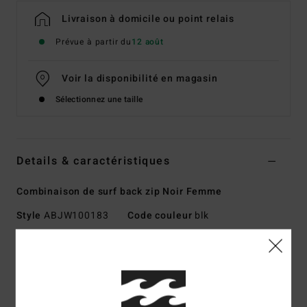
Livraison à domicile ou point relais
Prévue à partir du
12 août
Voir la disponibilité en magasin
Sélectionnez une taille
Details & caractéristiques
Combinaison de surf back zip Noir Femme
Style
ABJW100183
Code couleur
blk
Caractéristiques
Collection :
Collection Foil
Matière :
Néoprène Superflex résistant et nylon