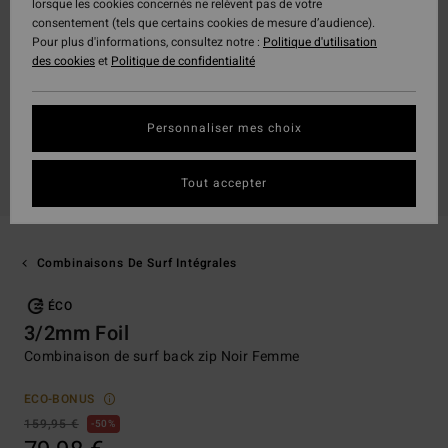
lorsque les cookies concernés ne relèvent pas de votre
consentement (tels que certains cookies de mesure d’audience).
Pour plus d'informations, consultez notre :
Politique d'utilisation
des cookies
et
Politique de confidentialité
Personnaliser mes choix
Tout accepter
Combinaisons De Surf Intégrales
ÉCO
3/2mm Foil
Combinaison de surf back zip Noir Femme
ECO-BONUS
159,95 €
50%