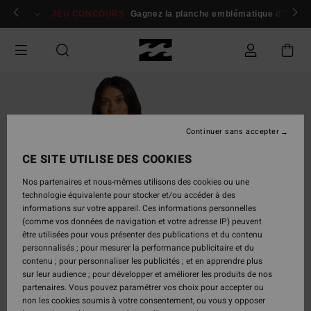
Passer
 membres
Se connecter / s'inscrire
JEU CONCOURS
Gagnez la planche emblématique d'Andy I
à
l'information
sur
le
produit
Continuer sans accepter
CE SITE UTILISE DES COOKIES
Nos partenaires et nous-mêmes utilisons des cookies ou une
technologie équivalente pour stocker et/ou accéder à des
informations sur votre appareil. Ces informations personnelles
(comme vos données de navigation et votre adresse IP) peuvent
être utilisées pour vous présenter des publications et du contenu
personnalisés ; pour mesurer la performance publicitaire et du
contenu ; pour personnaliser les publicités ; et en apprendre plus
sur leur audience ; pour développer et améliorer les produits de nos
partenaires. Vous pouvez paramétrer vos choix pour accepter ou
non les cookies soumis à votre consentement, ou vous y opposer