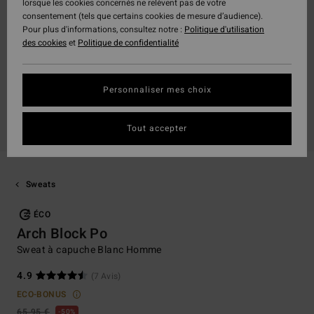
lorsque les cookies concernés ne relèvent pas de votre
consentement (tels que certains cookies de mesure d’audience).
Pour plus d'informations, consultez notre :
Politique d'utilisation
des cookies
et
Politique de confidentialité
Personnaliser mes choix
Tout accepter
Sweats
ÉCO
Arch Block Po
Sweat à capuche Blanc Homme
4.9
(7 Avis)
ECO-BONUS
65,95 €
50%