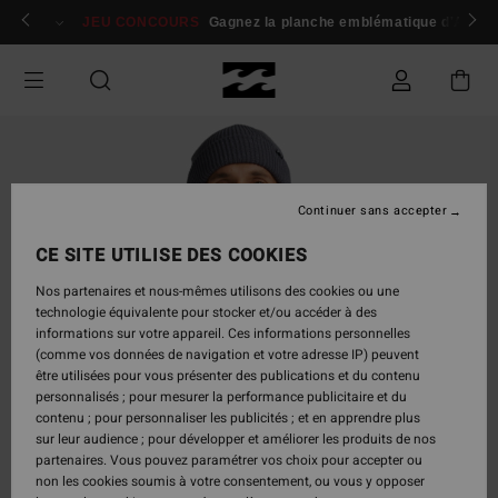
Passer
 membres
Se connecter / s'inscrire
JEU CONCOURS
Gagnez la planche emblématique d'Andy I
à
l'information
sur
le
produit
Continuer sans accepter
CE SITE UTILISE DES COOKIES
Nos partenaires et nous-mêmes utilisons des cookies ou une
technologie équivalente pour stocker et/ou accéder à des
informations sur votre appareil. Ces informations personnelles
(comme vos données de navigation et votre adresse IP) peuvent
être utilisées pour vous présenter des publications et du contenu
personnalisés ; pour mesurer la performance publicitaire et du
contenu ; pour personnaliser les publicités ; et en apprendre plus
sur leur audience ; pour développer et améliorer les produits de nos
partenaires. Vous pouvez paramétrer vos choix pour accepter ou
non les cookies soumis à votre consentement, ou vous y opposer