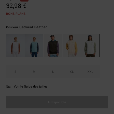
32,98 €
BONS PLANS
Oatmeal Heather
Couleur
S
M
L
XL
XXL
Voir le Guide des tailles
Indisponible