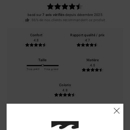
basé sur
7 avis vérifiés
depuis décembre 2025
86% de nos clients recommandent ce produit
Confort
Rapport qualité / prix
4.8
4.7
Taille
Matière
4.8
Trop petit
Trop grand
Coloris
4.8
4
/5