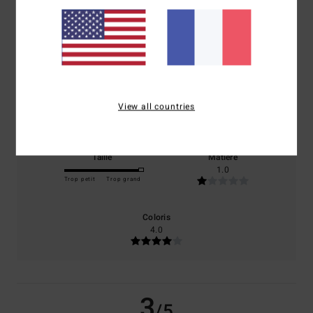
/5
basé sur
1 avis vérifiés
depuis juin 2026
0% de nos clients recommandent ce produit
Confort
Rapport qualité / prix
View all countries
3.0
1.0
Taille
Matière
1.0
Trop petit
Trop grand
Coloris
4.0
3
/5