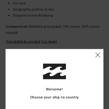
Col rond
Sérigraphie poitrine et dos
Étiquette tissée Billabong
Composition
[Matière principale] 70% coton, 30% coton
recyclé
Traçabilité du produit (Loi Agec)
Livraison & Retours
Avis clients
Welcome!
Note moyenne
Choose your ship-to country
3.0