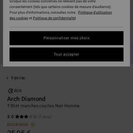
lorsque les cookies concernés ne relèvent pas de votre
consentement (tels que certains cookies de mesure d’audience).
Pour plus d'informations, consultez notre :
Politique d'utilisation
des cookies
et
Politique de confidentialité
Personnaliser mes choix
Tout accepter
T-Shirts
ÉCO
Arch Diamond
T-Shirt manches courtes Noir Homme
3.0
(1 Avis)
ECO-BONUS