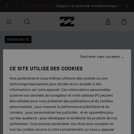
Passer
 membres
Se connecter / s'inscrire
JEU CONCOURS
Gagnez la planche emblématique d'Andy I
à
l'information
sur
le
produit
NOUVEAUTÉ
Continuer sans accepter
CE SITE UTILISE DES COOKIES
Nos partenaires et nous-mêmes utilisons des cookies ou une
technologie équivalente pour stocker et/ou accéder à des
informations sur votre appareil. Ces informations personnelles
(comme vos données de navigation et votre adresse IP) peuvent
être utilisées pour vous présenter des publications et du contenu
personnalisés ; pour mesurer la performance publicitaire et du
contenu ; pour personnaliser les publicités ; et en apprendre plus
sur leur audience ; pour développer et améliorer les produits de nos
partenaires. Vous pouvez paramétrer vos choix pour accepter ou
non les cookies soumis à votre consentement, ou vous y opposer