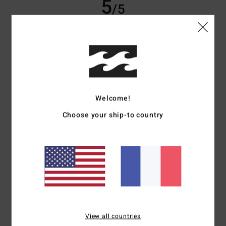
5
/5
Sergio
9 juillet 2026
Achat vérifié
Es bueno
Confort
: 5
Rapport qualité / prix
: 5
Taille
: Taille parfaite
Matière
: 5
/5
/5
/5
Coloris
: 5
/5
Welcome!
5
/5
Choose your ship-to country
Jose
7 juillet 2026
Achat vérifié
Calidad, precio, diseño
Confort
: 5
Rapport qualité / prix
: 5
Taille
: Taille parfaite
Matière
: 4
/5
/5
/5
Coloris
: 5
/5
Je recommande ce produit
View all countries