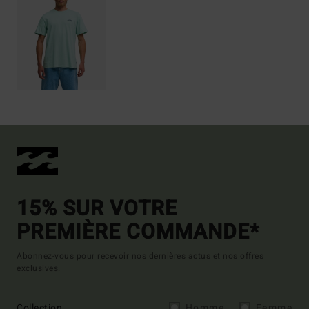
15% SUR VOTRE
PREMIÈRE COMMANDE*
Abonnez-vous pour recevoir nos dernières actus et nos offres
exclusives.
Collection
Homme
Femme