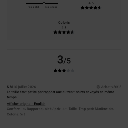
4.5
Trop petit
Trop grand
Coloris
4.8
3
/5
S M
10 juillet 2026
Achat vérifié
La taille était petite par rapport aux autres t-shirts envoyés en même
temps
Afficher original - English
Confort
: 1
Rapport qualité / prix
: 4
Taille
: Trop petit
Matière
: 4
/5
/5
/5
Coloris
: 5
/5