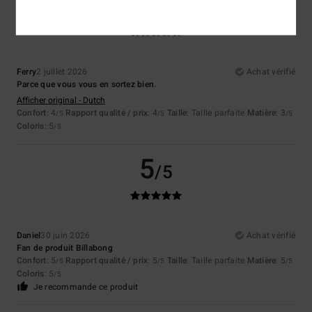
5
/5
Ferry
2 juillet 2026
Achat vérifié
Parce que vous vous en sortez bien.
Afficher original - Dutch
Confort
: 4
Rapport qualité / prix
: 4
Taille
: Taille parfaite
Matière
: 3
/5
/5
/5
Coloris
: 5
/5
5
/5
Daniel
30 juin 2026
Achat vérifié
Fan de produit Billabong
Confort
: 5
Rapport qualité / prix
: 5
Taille
: Taille parfaite
Matière
: 5
/5
/5
/5
Coloris
: 5
/5
Je recommande ce produit