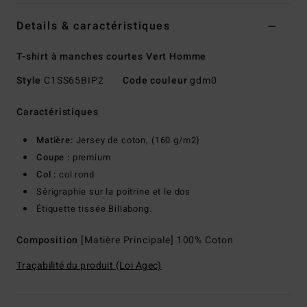
Details & caractéristiques
T-shirt à manches courtes Vert Homme
Style
C1SS65BIP2
Code couleur
gdm0
Caractéristiques
Matière:
Jersey de coton, (160 g/m2)
Coupe :
premium
Col :
col rond
Sérigraphie sur la poitrine et le dos
Étiquette tissée Billabong.
Composition
[Matière Principale] 100% Coton
Traçabilité du produit (Loi Agec)