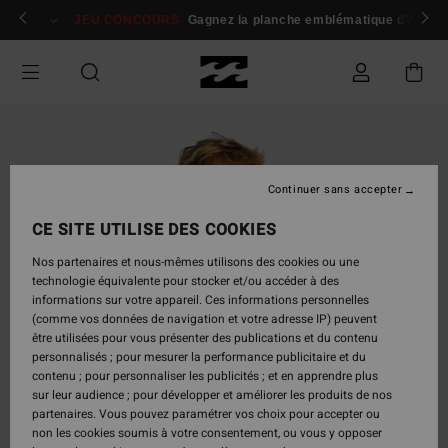
Passer
 membres
Se connecter / s'inscrire
JEU CONCOURS
Gagnez la planche emblématique d'Andy I
à
l'information
sur
le
produit
Continuer sans accepter
CE SITE UTILISE DES COOKIES
Nos partenaires et nous-mêmes utilisons des cookies ou une
technologie équivalente pour stocker et/ou accéder à des
informations sur votre appareil. Ces informations personnelles
(comme vos données de navigation et votre adresse IP) peuvent
être utilisées pour vous présenter des publications et du contenu
personnalisés ; pour mesurer la performance publicitaire et du
contenu ; pour personnaliser les publicités ; et en apprendre plus
sur leur audience ; pour développer et améliorer les produits de nos
partenaires. Vous pouvez paramétrer vos choix pour accepter ou
non les cookies soumis à votre consentement, ou vous y opposer