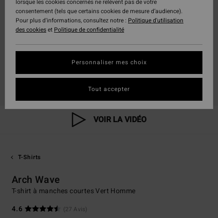
lorsque les cookies concernés ne relèvent pas de votre
consentement (tels que certains cookies de mesure d’audience).
Pour plus d'informations, consultez notre :
Politique d'utilisation
des cookies
et
Politique de confidentialité
Personnaliser mes choix
Tout accepter
VOIR LA VIDÉO
T-Shirts
Arch Wave
T-shirt à manches courtes Vert Homme
4.6
(27 Avis)