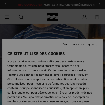
Passer
 membres
Se connecter / s'inscrire
JEU CONCOURS
Gagnez la planche emblématique d'Andy I
à
l'information
sur
le
produit
Continuer sans accepter
CE SITE UTILISE DES COOKIES
Nos partenaires et nous-mêmes utilisons des cookies ou une
technologie équivalente pour stocker et/ou accéder à des
informations sur votre appareil. Ces informations personnelles
(comme vos données de navigation et votre adresse IP) peuvent
être utilisées pour vous présenter des publications et du contenu
personnalisés ; pour mesurer la performance publicitaire et du
contenu ; pour personnaliser les publicités ; et en apprendre plus
sur leur audience ; pour développer et améliorer les produits de nos
partenaires. Vous pouvez paramétrer vos choix pour accepter ou
non les cookies soumis à votre consentement, ou vous y opposer