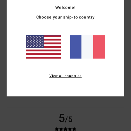
Welcome!
basé sur
2 avis vérifiés
depuis février 2026
100% de nos clients recommandent ce produit
Choose your ship-to country
Confort
Rapport qualité / prix
5.0
4.5
Taille
Matière
5.0
Trop petit
Trop grand
View all countries
Coloris
5.0
5
/5