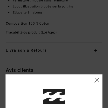
Fermeture :
modèle sans fermeture
Logo :
illustration brodée sur la poitrine
Étiquette Billabong
Composition
100 % Coton
Traçabilité du produit (Loi Agec)
Livraison & Retours
Avis clients
Note moyenne
5.0
/5