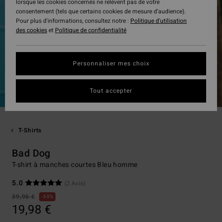
lorsque les cookies concernés ne relèvent pas de votre
consentement (tels que certains cookies de mesure d’audience).
Pour plus d'informations, consultez notre :
Politique d'utilisation
des cookies
et
Politique de confidentialité
Personnaliser mes choix
Tout accepter
T-Shirts
Bad Dog
T-shirt à manches courtes Bleu homme
5.0
(2 Avis)
39,95 €
50%
19,98 €