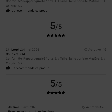
Confort
: 5
Rapport qualité / prix
: 4
Taille
: Taille parfaite
Matière
: 5
/5
/5
/5
Coloris
: 5
/5
Je recommande ce produit
5
/5
Christophe
24 mai 2026
Achat vérifié
Coup cœur ❤️
Confort
: 5
Rapport qualité / prix
: 5
Taille
: Taille parfaite
Matière
: 5
/5
/5
/5
Coloris
: 5
/5
Je recommande ce produit
5
/5
Jeremie
30 avril 2026
Achat vérifié
Exactement ce que je recherchais