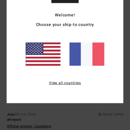
Coloris
: 4
/5
4
Welcome!
/5
Choose your ship-to country
Dan
9 juin 2026
Achat vérifié
Uhu
Afficher original - English
Confort
: 4
Rapport qualité / prix
: 3
Taille
: Petit
Matière
: 4
Coloris
:
/5
/5
/5
4
/5
5
View all countries
/5
Juan
30 mai 2026
Achat vérifié
attrayant
Afficher original - Castellano