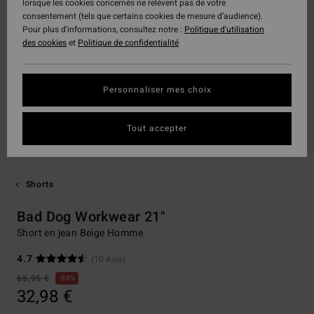
lorsque les cookies concernés ne relèvent pas de votre
consentement (tels que certains cookies de mesure d’audience).
Pour plus d'informations, consultez notre :
Politique d'utilisation
des cookies
et
Politique de confidentialité
Personnaliser mes choix
Tout accepter
Shorts
Bad Dog Workwear 21"
Short en jean Beige Homme
4.7
(10 Avis)
65,95 €
50%
32,98 €