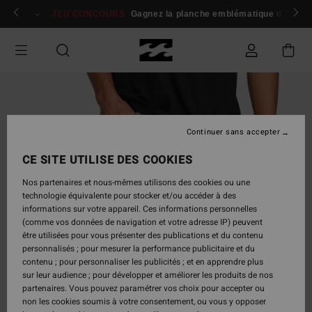
Passer
 membres
Se connecter / s'inscrire
JEU CONCOURS
Gagnez la planche emblématique d'Andy I
à
l'information
sur
le
produit
Continuer sans accepter
CE SITE UTILISE DES COOKIES
Nos partenaires et nous-mêmes utilisons des cookies ou une
technologie équivalente pour stocker et/ou accéder à des
informations sur votre appareil. Ces informations personnelles
(comme vos données de navigation et votre adresse IP) peuvent
être utilisées pour vous présenter des publications et du contenu
personnalisés ; pour mesurer la performance publicitaire et du
contenu ; pour personnaliser les publicités ; et en apprendre plus
sur leur audience ; pour développer et améliorer les produits de nos
partenaires. Vous pouvez paramétrer vos choix pour accepter ou
non les cookies soumis à votre consentement, ou vous y opposer