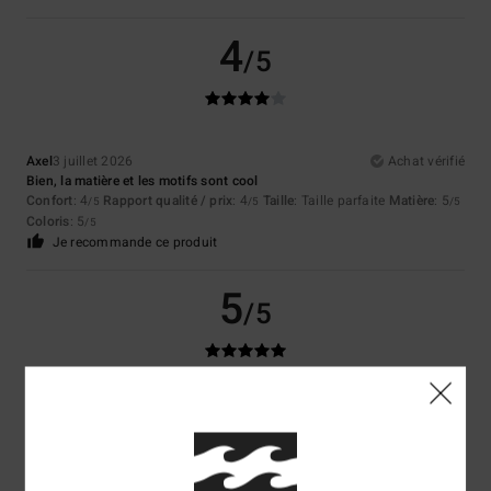
4
/5
Axel
3 juillet 2026
Achat vérifié
Bien, la matière et les motifs sont cool
Confort
: 4
Rapport qualité / prix
: 4
Taille
: Taille parfaite
Matière
: 5
/5
/5
/5
Coloris
: 5
/5
Je recommande ce produit
5
/5
Christian
15 juin 2026
Achat vérifié
Original et semble costaud, comme le reste de mes achats…à voir dans
la durée
Confort
: 4
Rapport qualité / prix
: 3
Taille
: Taille parfaite
Matière
: 5
/5
/5
/5