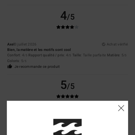
4
/5
Axel
3 juillet 2026
Achat vérifié
Bien, la matière et les motifs sont cool
Confort
: 4
Rapport qualité / prix
: 4
Taille
: Taille parfaite
Matière
: 5
/5
/5
/5
Coloris
: 5
/5
Je recommande ce produit
5
/5
Christian
15 juin 2026
Achat vérifié
Original et semble costaud, comme le reste de mes achats…à voir dans
la durée
Confort
: 4
Rapport qualité / prix
: 3
Taille
: Taille parfaite
Matière
: 5
/5
/5
/5