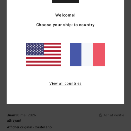
Coloris
: 4
/5
4
Welcome!
/5
Choose your ship-to country
Dan
9 juin 2026
Achat vérifié
Uhu
Afficher original - English
Confort
: 4
Rapport qualité / prix
: 3
Taille
: Petit
Matière
: 4
Coloris
:
/5
/5
/5
4
/5
5
View all countries
/5
Juan
30 mai 2026
Achat vérifié
attrayant
Afficher original - Castellano