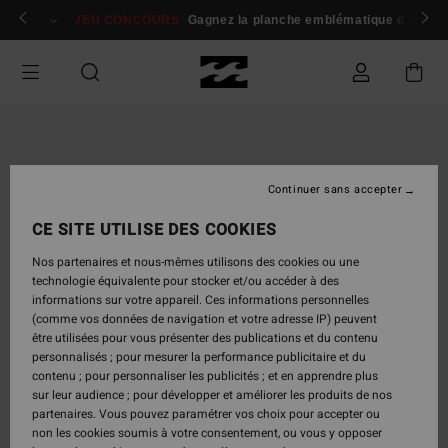
Passer
 membres
Se connecter / s'inscrire
JEU CONCOURS
Gagnez la planche emblématique d'Andy I
à
l'information
sur
le
produit
Continuer sans accepter
CE SITE UTILISE DES COOKIES
Nos partenaires et nous-mêmes utilisons des cookies ou une
technologie équivalente pour stocker et/ou accéder à des
informations sur votre appareil. Ces informations personnelles
(comme vos données de navigation et votre adresse IP) peuvent
être utilisées pour vous présenter des publications et du contenu
personnalisés ; pour mesurer la performance publicitaire et du
contenu ; pour personnaliser les publicités ; et en apprendre plus
sur leur audience ; pour développer et améliorer les produits de nos
partenaires. Vous pouvez paramétrer vos choix pour accepter ou
non les cookies soumis à votre consentement, ou vous y opposer