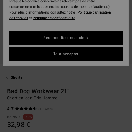
lorsque les cookies concernés ne relèvent pas de votre
consentement (tels que certains cookies de mesure d’audience).
Pour plus d'informations, consultez notre :
Politique d'utilisation
des cookies
et
Politique de confidentialité
Personnaliser mes choix
Tout accepter
Shorts
Bad Dog Workwear 21"
Short en jean Gris Homme
4.7
(10 Avis)
65,95 €
50%
32,98 €