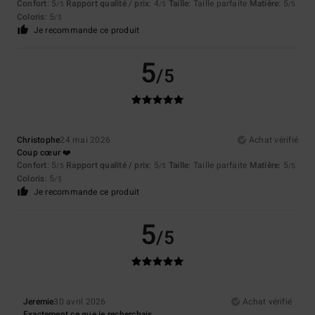
Confort
: 5
Rapport qualité / prix
: 4
Taille
: Taille parfaite
Matière
: 5
/5
/5
/5
Coloris
: 5
/5
Je recommande ce produit
5
/5
Christophe
24 mai 2026
Achat vérifié
Coup cœur ❤️
Confort
: 5
Rapport qualité / prix
: 5
Taille
: Taille parfaite
Matière
: 5
/5
/5
/5
Coloris
: 5
/5
Je recommande ce produit
5
/5
Jeremie
30 avril 2026
Achat vérifié
Exactement ce que je recherchais