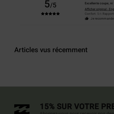
5
/5
Excellente coupe, ni 
Afficher original - Eng
Confort
: 5
Rapport 
/5
Je recommande 
Articles vus récemment
15% SUR VOTRE P
Abonnez-vous pour recevoir nos dern