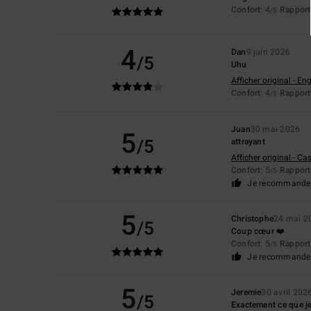
Confort
: 4
Rapport 
/5
4
Dan
9 juin 2026
/5
Uhu
Afficher original - Eng
Confort
: 4
Rapport 
/5
Juan
30 mai 2026
5
/5
attrayant
Afficher original - Ca
Confort
: 5
Rapport 
/5
Je recommande 
5
Christophe
24 mai 2
/5
Coup cœur ❤️
Confort
: 5
Rapport 
/5
Je recommande 
5
Jeremie
30 avril 202
/5
Exactement ce que je