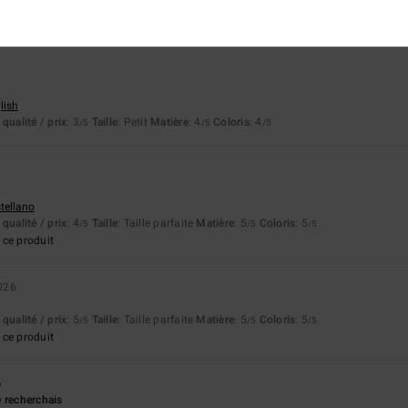
qualité / prix
: 3
Taille
: Taille parfaite
Matière
: 5
Coloris
: 4
/5
/5
/5
lish
qualité / prix
: 3
Taille
: Petit
Matière
: 4
Coloris
: 4
/5
/5
/5
stellano
qualité / prix
: 4
Taille
: Taille parfaite
Matière
: 5
Coloris
: 5
/5
/5
/5
ce produit
026
qualité / prix
: 5
Taille
: Taille parfaite
Matière
: 5
Coloris
: 5
/5
/5
/5
ce produit
6
 recherchais