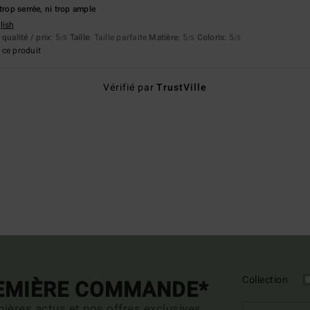
trop serrée, ni trop ample
lish
qualité / prix
: 5
Taille
: Taille parfaite
Matière
: 5
Coloris
: 5
/5
/5
/5
ce produit
Vérifié par
TrustVille
Collection
REMIÈRE COMMANDE*
ières actus et nos offres exclusives.