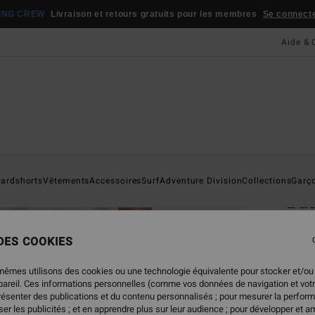
ONG CREW
Livraison et retours gratuits pour les membres
Se connecter
Aide & 
Page D'a
ardshorts
Vêtements
Accessoires
Surf
Adventure Division
Collections
Garç
Ba
Short
 DES COOKIES
4.7
65,95
mêmes utilisons des cookies ou une technologie équivalente pour stocker et/ou
32,
ppareil. Ces informations personnelles (comme vos données de navigation et vot
présenter des publications et du contenu personnalisés ; pour mesurer la perform
BONS 
er les publicités ; et en apprendre plus sur leur audience ; pour développer et am