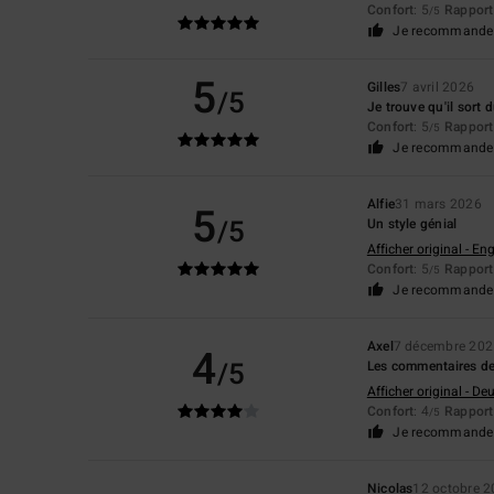
Confort
: 5
Rapport 
/5
Je recommande 
5
Gilles
7 avril 2026
/5
Je trouve qu'il sort
Confort
: 5
Rapport 
/5
Je recommande 
Alfie
31 mars 2026
5
/5
Un style génial
Afficher original - Eng
Confort
: 5
Rapport 
/5
Je recommande 
Axel
7 décembre 202
4
/5
Les commentaires des
Afficher original - De
Confort
: 4
Rapport 
/5
Je recommande 
Nicolas
12 octobre 