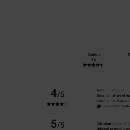
Confort
R
4.6
4
Axel
3 juillet 2026
/5
Bien, la matière et l
Confort
: 4
Rapport 
/5
Je recommande 
5
/5
Christian
15 juin 202
Original et semble c