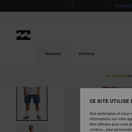
Passer
ciper
BILLAB
à
l'information
sur
le
produit
Homme
Femme
Nouveautés
Bo
CE SITE UTILISE
Nos partenaires et nous-
informations sur votre a
être utilisées pour vous 
contenu ; pour personnalis