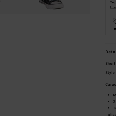
Ce p
Trou
Deta
Short
Style
Carac
M
2
T
glis