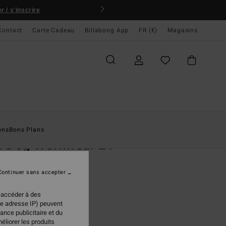
 / s'inscrire
Contact
Carte Cadeau
Billabong App
FR (€)
Magasins
ccueil
Homme
Vêtements
Shorts
ons
Bons Plans
d Dog Workwear 21"
 en jean Violet Homme
Continuer sans accepter
(10 Avis)
 €
50%
 accéder à des
98 €
re adresse IP) peuvent
ance publicitaire et du
PLANS
éliorer les produits