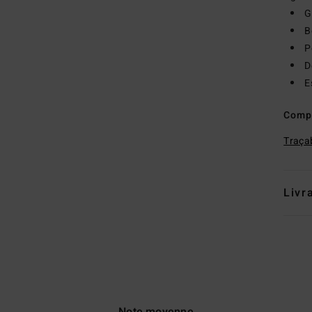
G
B
P
D
E
Comp
Traçab
Livr