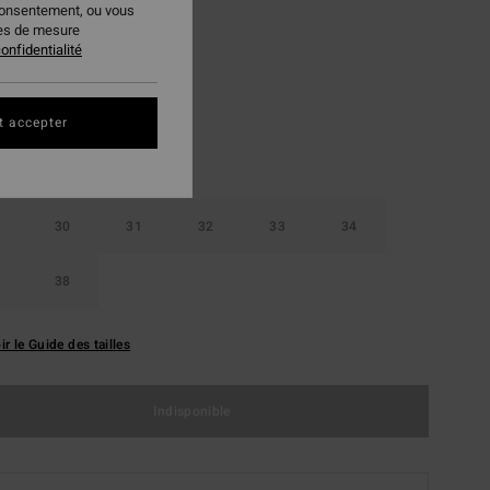
consentement, ou vous
ies de mesure
Deep Blue
ur
onfidentialité
t accepter
30
31
32
33
34
38
ir le Guide des tailles
Indisponible