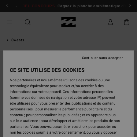
Passer
 membres
Se connecter / s'inscrire
JEU CONCOURS
Gagnez la planche emblématique d'Andy I
à
l'information
sur
le
produit
Sweats
Continuer sans accepter
CE SITE UTILISE DES COOKIES
Nos partenaires et nous-mêmes utilisons des cookies ou une
technologie équivalente pour stocker et/ou accéder à des
informations sur votre appareil. Ces informations personnelles
(comme vos données de navigation et votre adresse IP) peuvent
être utilisées pour vous présenter des publications et du contenu
personnalisés ; pour mesurer la performance publicitaire et du
contenu ; pour personnaliser les publicités ; et en apprendre plus
sur leur audience ; pour développer et améliorer les produits de nos
partenaires. Vous pouvez paramétrer vos choix pour accepter ou
non les cookies soumis à votre consentement, ou vous y opposer