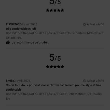
5
/5
FLORENCE
4 avril 2026
Achat vérifié
très confortable et joli
Confort
: 5
Rapport qualité / prix
: 4
Taille
: Taille parfaite
Matière
: 4
/5
/5
/5
Coloris
: 4
/5
Je recommande ce produit
5
/5
Emilie
2 avril 2026
Achat vérifié
Colori tout doux pouvant s’assortir très facilement pour le style et très
confortable
Confort
: 5
Rapport qualité / prix
: 4
Taille
: Petit
Matière
: 5
Coloris
:
/5
/5
/5
5
/5