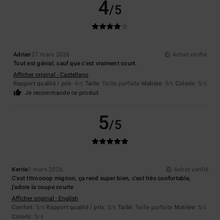
4
/5
Adrian
27 mars 2026
Achat vérifié
Tout est génial, sauf que c'est vraiment court.
Afficher original - Castellano
Rapport qualité / prix
: 4
Taille
: Taille parfaite
Matière
: 5
Coloris
: 5
/5
/5
/5
Je recommande ce produit
5
/5
Kerrie
2 mars 2026
Achat vérifié
C'est tttroooop mignon, ça rend super bien, c'est très confortable,
j'adore la coupe courte
Afficher original - English
Confort
: 5
Rapport qualité / prix
: 5
Taille
: Taille parfaite
Matière
: 5
/5
/5
/5
Coloris
: 5
/5