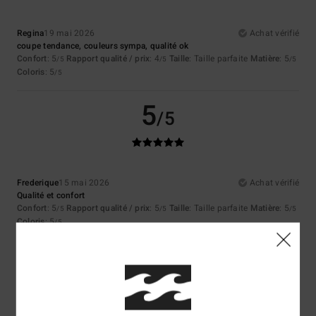
Regina
19 mai 2026
Achat vérifié
coupe tendance, couleurs sympa, qualité ok
Confort
: 5
Rapport qualité / prix
: 4
Taille
: Taille parfaite
Matière
: 5
/5
/5
/5
Coloris
: 5
/5
5
/5
Frederique
15 mai 2026
Achat vérifié
Qualité et confort
Confort
: 5
Rapport qualité / prix
: 5
Taille
: Taille parfaite
Matière
: 5
/5
/5
/5
Coloris
: 5
/5
Je recommande ce produit
5
/5