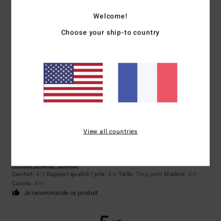
Welcome!
Pauline
27 avril 2026
Achat vérifié
J'aime cet article
Choose your ship-to country
Afficher original - English
Confort
: 5
Rapport qualité / prix
: 4
Taille
: Grand
Matière
: 5
/5
/5
/5
Coloris
: 5
/5
Je recommande ce produit
4
/5
View all countries
SIDD
27 avril 2026
Achat vérifié
C'est bon
Afficher original - English
Confort
: 4
Rapport qualité / prix
: 4
Taille
: Trop petit
Matière
: 4
/5
/5
/5
Coloris
: 4
/5
Je recommande ce produit