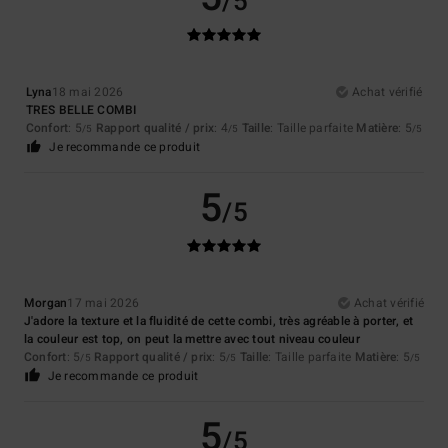
/5
Lyna
18 mai 2026
Achat vérifié
TRES BELLE COMBI
Confort
: 5
Rapport qualité / prix
: 4
Taille
: Taille parfaite
Matière
: 5
/5
/5
/5
Je recommande ce produit
5
/5
Morgan
17 mai 2026
Achat vérifié
J'adore la texture et la fluidité de cette combi, très agréable à porter, et
la couleur est top, on peut la mettre avec tout niveau couleur
Confort
: 5
Rapport qualité / prix
: 5
Taille
: Taille parfaite
Matière
: 5
/5
/5
/5
Je recommande ce produit
5
/5