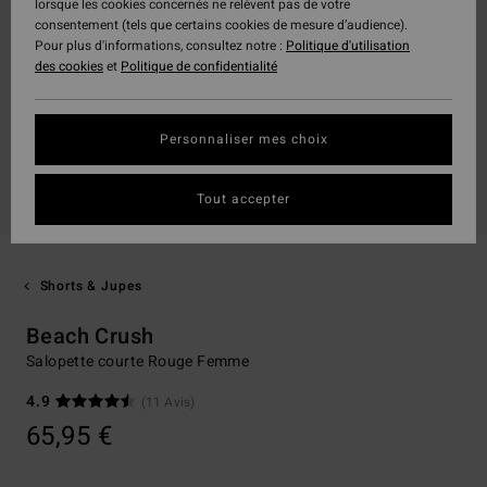
lorsque les cookies concernés ne relèvent pas de votre
consentement (tels que certains cookies de mesure d’audience).
Pour plus d'informations, consultez notre :
Politique d'utilisation
des cookies
et
Politique de confidentialité
Personnaliser mes choix
Tout accepter
Shorts & Jupes
Beach Crush
Salopette courte Rouge Femme
4.9
(11 Avis)
65,95 €