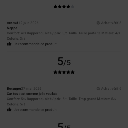
Arnaud
12 juin 2026
Achat vérifié
Nappe
Confort
: 4
Rapport qualité / prix
: 3
Taille
: Taille parfaite
Matière
: 4
/5
/5
/5
Coloris
: 3
/5
Je recommande ce produit
5
/5
Beranger
27 mai 2026
Achat vérifié
Car tout est comme je le voulais
Confort
: 5
Rapport qualité / prix
: 5
Taille
: Trop grand
Matière
: 5
/5
/5
/5
Coloris
: 5
/5
Je recommande ce produit
5