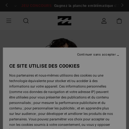
Passer
 membres
Se connecter / s'inscrire
JEU CONCOURS
Gagnez la planche emblématique d'Andy I
à
l'information
sur
le
produit
Continuer sans accepter
CE SITE UTILISE DES COOKIES
Nos partenaires et nous-mêmes utilisons des cookies ou une
technologie équivalente pour stocker et/ou accéder à des
informations sur votre appareil. Ces informations personnelles
(comme vos données de navigation et votre adresse IP) peuvent
être utilisées pour vous présenter des publications et du contenu
personnalisés ; pour mesurer la performance publicitaire et du
contenu ; pour personnaliser les publicités ; et en apprendre plus
sur leur audience ; pour développer et améliorer les produits de nos
partenaires. Vous pouvez paramétrer vos choix pour accepter ou
non les cookies soumis à votre consentement, ou vous y opposer