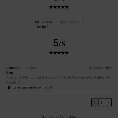
Paul
17 mai 2026
Achat vérifié
Très bien
5
/5
Danielle
14 mai 2026
Achat vérifié
Bien
Confort
: 5
Rapport qualité / prix
: 5
Taille
: Taille parfaite
Matière
: 5
/5
/5
/5
Coloris
: 5
/5
Je recommande ce produit
1
2
>
Vérifié par
TrustVille