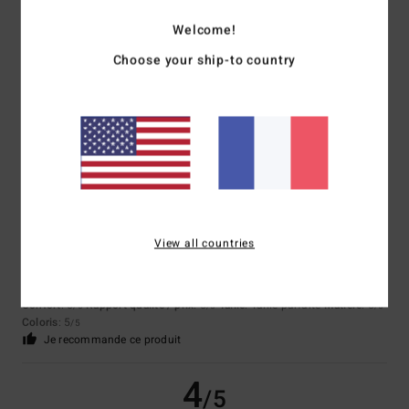
Simone
22 juin 2026
Achat vérifié
Welcome!
Il me va vraiment très bien. Je porte une taille M et je pèse environ 65
kg. Il est léger et estival. J'en suis super contente !
Choose your ship-to country
Afficher original - Dutch
Confort
: 5
Rapport qualité / prix
: 4
Taille
: Taille parfaite
Matière
: 4
/5
/5
/5
Coloris
: 4
/5
Je recommande ce produit
5
/5
View all countries
Laetitia
12 juin 2026
Achat vérifié
Super produit d'été
Confort
: 5
Rapport qualité / prix
: 5
Taille
: Taille parfaite
Matière
: 5
/5
/5
/5
Coloris
: 5
/5
Je recommande ce produit
4
/5