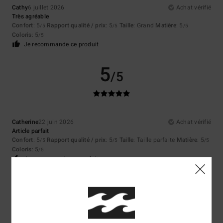
Cathy
6 juillet 2026
Achat vérifié
Très agréable
Confort
: 5
Rapport qualité / prix
: 5
Taille
: Grand
Matière
: 5
/5
/5
/5
Coloris
: 5
/5
Je recommande ce produit
5
/5
Catherine
22 juin 2026
Achat vérifié
Article parfait
Confort
: 5
Rapport qualité / prix
: 5
Taille
: Taille parfaite
Matière
: 5
/5
/5
/5
Coloris
: 5
/5
Je recommande ce produit
5
/5