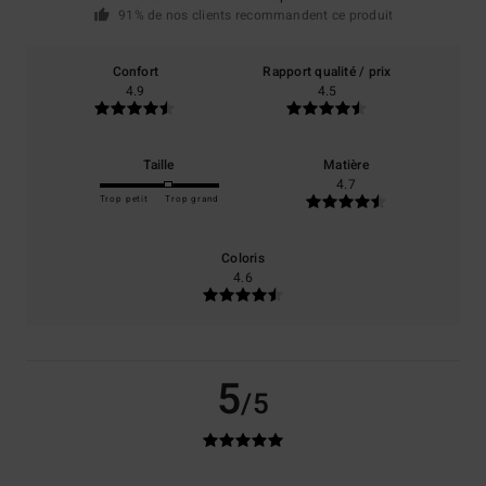
91% de nos clients recommandent ce produit
Confort
Rapport qualité / prix
4.9
4.5
Taille
Matière
4.7
Trop petit
Trop grand
Coloris
4.6
5
/5