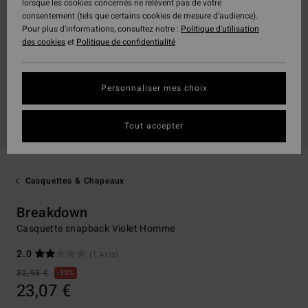
lorsque les cookies concernés ne relèvent pas de votre
consentement (tels que certains cookies de mesure d’audience).
Pour plus d'informations, consultez notre :
Politique d'utilisation
des cookies
et
Politique de confidentialité
Personnaliser mes choix
Tout accepter
Casquettes & Chapeaux
Breakdown
Casquette snapback Violet Homme
2.0
(1 Avis)
32,95 €
30%
23,07 €