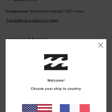
Composition
[Matière principale] 100% coton
Traçabilité du produit (Loi Agec)
Livraison & Retours
Avis clients
Note moyenne
Welcome!
2.0
Choose your ship-to country
/5
basé sur
1 avis vérifiés
depuis mai 2026
0% de nos clients recommandent ce produit