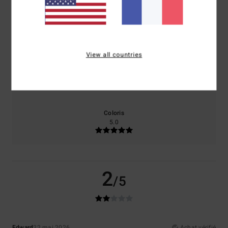
Confort
Rapport qualité / prix
1.0
4.0
View all countries
Taille
Matière
5.0
Trop petit
Trop grand
Coloris
5.0
2
/5
Edward
22 mai 2026
Achat vérifié