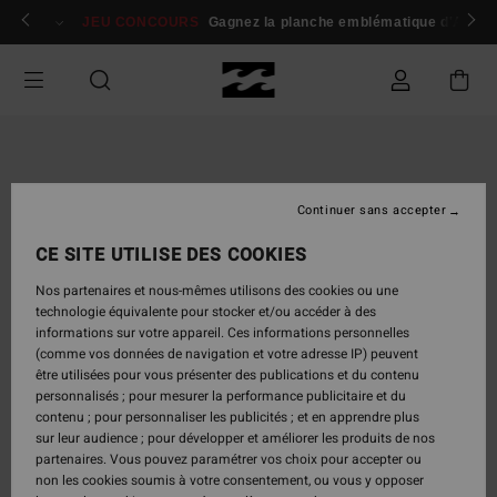
Passer
 membres
Se connecter / s'inscrire
JEU CONCOURS
Gagnez la planche emblématique d'Andy I
à
l'information
sur
le
produit
Continuer sans accepter
CE SITE UTILISE DES COOKIES
Nos partenaires et nous-mêmes utilisons des cookies ou une
technologie équivalente pour stocker et/ou accéder à des
informations sur votre appareil. Ces informations personnelles
(comme vos données de navigation et votre adresse IP) peuvent
être utilisées pour vous présenter des publications et du contenu
personnalisés ; pour mesurer la performance publicitaire et du
contenu ; pour personnaliser les publicités ; et en apprendre plus
sur leur audience ; pour développer et améliorer les produits de nos
partenaires. Vous pouvez paramétrer vos choix pour accepter ou
non les cookies soumis à votre consentement, ou vous y opposer