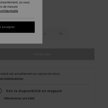
consentement, ou vous
ies de mesure
onfidentialité
t accepter
S
M
L
XL
Indisponible
roduit est actuellement en rupture de stock.
ver d'autres options
Voir la disponibilité en magasin
Sélectionnez une taille