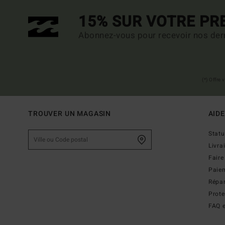
15% SUR VOTRE P
Abonnez-vous pour recevoir nos dern
(*) Offre
TROUVER UN MAGASIN
AIDE
Stat
Livra
Faire
Paie
Répar
Prot
FAQ e