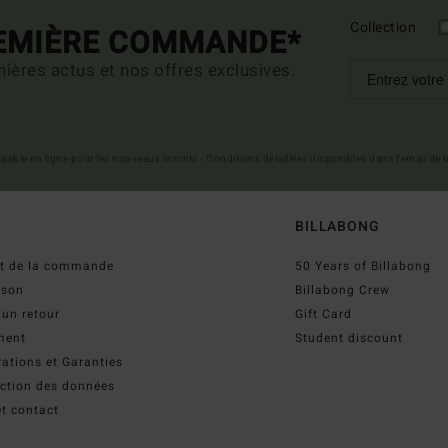
Collection
REMIÈRE COMMANDE*
ières actus et nos offres exclusives.
 valable en ligne pour les nouveaux inscrits - Conditions détaillées disponibles dans l'email de
BILLABONG
ut de la commande
50 Years of Billabong
ison
Billabong Crew
 un retour
Gift Card
ment
Student discount
ations et Garanties
ection des données
t contact