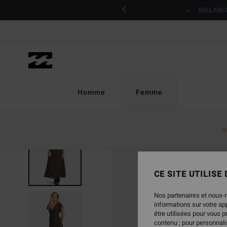
Passer
ciper
BILLAB
à
l'information
sur
le
produit
Homme
Femme
N
RUPTURE DE STOCK
CE SITE UTILISE
Nos partenaires et nous-
informations sur votre a
être utilisées pour vous 
contenu ; pour personnalis