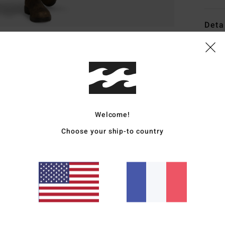
Deta
Robe
Style
Carac
M
Welcome!
C
Choose your ship-to country
E
M
L
F
mati
L
A
l'en