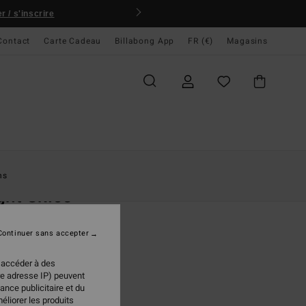
 / s'inscrire
Contact
Carte Cadeau
Billabong App
FR (€)
Magasins
ccueil
Femme
Vêtements
Robes
ns
ght Skies
midi Noir Femme
Continuer sans accepter
95 €
 accéder à des
re adresse IP) peuvent
ance publicitaire et du
Black Sands
ur
éliorer les produits