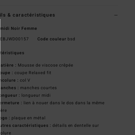
ils & caractéristiques
 midi Noir Femme
EBJWD00157
Code couleur
bsd
téristiques
atière :
Mousse de viscose crêpée
oupe :
coupe Relaxed fit
ncolure :
col V
anches :
manches courtes
ongueur :
longueur midi
ermeture :
lien à nouer dans le dos dans la même
ère
ogo :
plaque en métal
utres caractéristiques :
détails en dentelle sur
colure