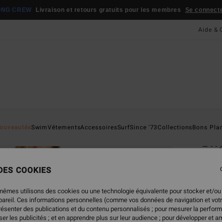
ONG CREW
Livraison et retours gratuits pour les membres
Se connecter
Aide & 
Page D'a
ouveautés
Swim
Vêtements
Accessoires
Surf
Since '73
Collections
Bons Pla
Bri
Robe 
 DES COOKIES
75,
mêmes utilisons des cookies ou une technologie équivalente pour stocker et/ou
ppareil. Ces informations personnelles (comme vos données de navigation et vot
présenter des publications et du contenu personnalisés ; pour mesurer la perform
Coule
er les publicités ; et en apprendre plus sur leur audience ; pour développer et am