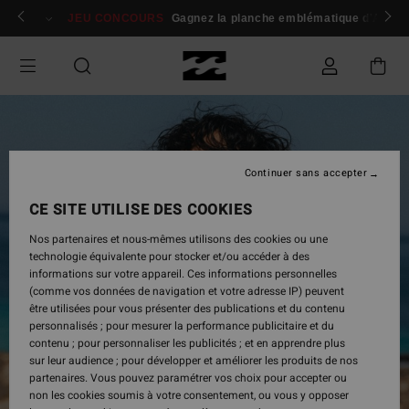
Passer
 membres
Se connecter / s'inscrire
JEU CONCOURS
Gagnez la planche emblématique d'Andy I
à
l'information
sur
le
produit
Continuer sans accepter
CE SITE UTILISE DES COOKIES
Nos partenaires et nous-mêmes utilisons des cookies ou une
technologie équivalente pour stocker et/ou accéder à des
informations sur votre appareil. Ces informations personnelles
(comme vos données de navigation et votre adresse IP) peuvent
être utilisées pour vous présenter des publications et du contenu
personnalisés ; pour mesurer la performance publicitaire et du
contenu ; pour personnaliser les publicités ; et en apprendre plus
sur leur audience ; pour développer et améliorer les produits de nos
partenaires. Vous pouvez paramétrer vos choix pour accepter ou
non les cookies soumis à votre consentement, ou vous y opposer