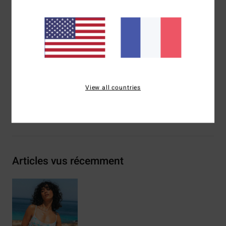
Bretelles :
bretelles réglables avec système coulissant
Fermeture :
crochet centré dans le dos
Couvrance :
couvrance medium
Autres caractéristiques :
Pinces au niveau du buste
Composition
96% nylon recyclé, 4% élasthanne
Traçabilité du produit (Loi Agec)
View all countries
Livraison & Retours
Articles vus récemment