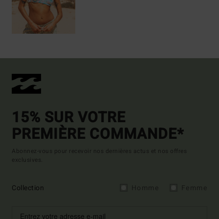
15% SUR VOTRE
PREMIÈRE COMMANDE*
Abonnez-vous pour recevoir nos dernières actus et nos offres
exclusives.
Collection
Homme
Femme