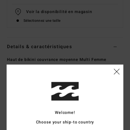
Voir la disponibilité en magasin
Sélectionnez une taille
Details & caractéristiques
Haut de bikini couvrance moyenne Multi Femme
Style
24O151510
Code couleur
mul
Caractéristiques
Collection :
collection Check The Waves
Matière :
Matière crêpée en 96% de nylon recyclé et 4%
d'élasthanne
Welcome!
Forme :
Avec armatures
Choose your ship-to country
Col :
col rond