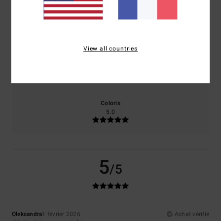
Confort
Rapport qualité / prix
5.0
4.0
View all countries
Taille
Matière
5.0
Trop petit
Trop grand
Coloris
5.0
5
/5
Oleksandra
1 février 2026
Achat vérifié