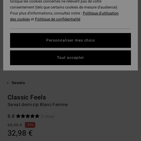
lorsque les cookies concernés ne relèvent pas de votre
consentement (tels que certains cookies de mesure d’audience).
Pour plus d'informations, consultez notre :
Politique d'utilisation
des cookies
et
Politique de confidentialité
Personnaliser mes choix
Tout accepter
Sweats
Classic Feels
Sweat demi-zip Blanc Femme
5.0
(1 Avis)
65,95 €
50%
32,98 €