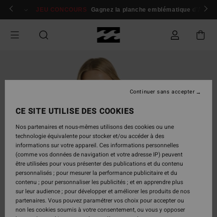
Passer
 membres
Se connecter / s'inscrire
JEU CONCOURS
Gagnez la planche emblématique d'Andy I
à
l'information
sur
le
produit
Continuer sans accepter
CE SITE UTILISE DES COOKIES
Nos partenaires et nous-mêmes utilisons des cookies ou une
technologie équivalente pour stocker et/ou accéder à des
informations sur votre appareil. Ces informations personnelles
(comme vos données de navigation et votre adresse IP) peuvent
être utilisées pour vous présenter des publications et du contenu
personnalisés ; pour mesurer la performance publicitaire et du
contenu ; pour personnaliser les publicités ; et en apprendre plus
sur leur audience ; pour développer et améliorer les produits de nos
partenaires. Vous pouvez paramétrer vos choix pour accepter ou
non les cookies soumis à votre consentement, ou vous y opposer