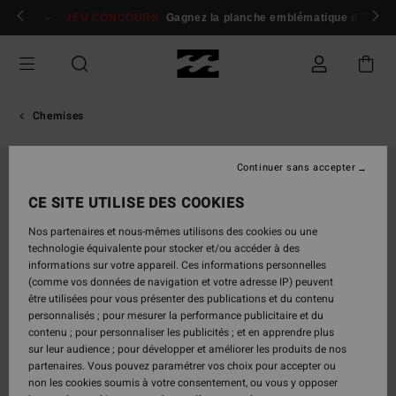
Passer
 membres
Se connecter / s'inscrire
JEU CONCOURS
Gagnez la planche emblématique d'Andy I
à
l'information
sur
le
produit
Chemises
Continuer sans accepter
CE SITE UTILISE DES COOKIES
Nos partenaires et nous-mêmes utilisons des cookies ou une
technologie équivalente pour stocker et/ou accéder à des
informations sur votre appareil. Ces informations personnelles
(comme vos données de navigation et votre adresse IP) peuvent
être utilisées pour vous présenter des publications et du contenu
personnalisés ; pour mesurer la performance publicitaire et du
contenu ; pour personnaliser les publicités ; et en apprendre plus
sur leur audience ; pour développer et améliorer les produits de nos
partenaires. Vous pouvez paramétrer vos choix pour accepter ou
non les cookies soumis à votre consentement, ou vous y opposer