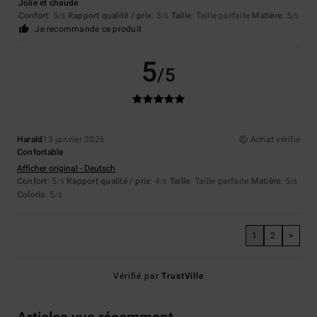
Jolie et chaude
Confort
: 5
Rapport qualité / prix
: 3
Taille
: Taille parfaite
Matière
: 5
/5
/5
/5
Je recommande ce produit
5
/5
Harald
13 janvier 2026
Achat vérifié
Confortable
Afficher original - Deutsch
Confort
: 5
Rapport qualité / prix
: 4
Taille
: Taille parfaite
Matière
: 5
/5
/5
/5
Coloris
: 5
/5
1
2
>
Vérifié par
TrustVille