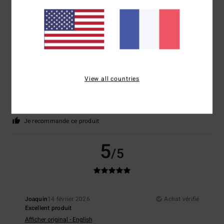
5
/5
Matteo
5 mars 2026
Achat vérifié
View all countries
Satisfait
Afficher original - Italiano
Confort
: 5
Rapport qualité / prix
: 4
Taille
: Taille parfaite
Matière
: 5
/5
/5
/5
Coloris
: 5
/5
Je recommande ce produit
5
/5
Joaquin
14 février 2026
Achat vérifié
Excellent produit
Afficher original - English