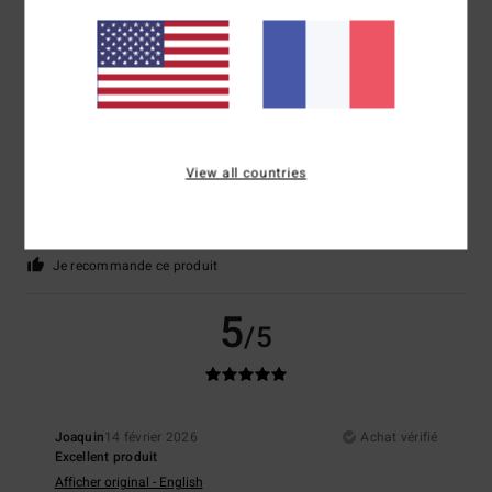
5
/5
Matteo
5 mars 2026
Achat vérifié
View all countries
Satisfait
Afficher original - Italiano
Confort
: 5
Rapport qualité / prix
: 4
Taille
: Taille parfaite
Matière
: 5
/5
/5
/5
Coloris
: 5
/5
Je recommande ce produit
5
/5
Joaquin
14 février 2026
Achat vérifié
Excellent produit
Afficher original - English