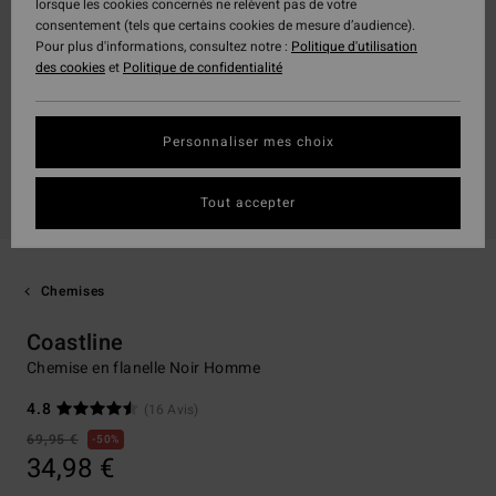
lorsque les cookies concernés ne relèvent pas de votre
consentement (tels que certains cookies de mesure d’audience).
Pour plus d'informations, consultez notre :
Politique d'utilisation
des cookies
et
Politique de confidentialité
Personnaliser mes choix
Tout accepter
Chemises
Coastline
Chemise en flanelle Noir Homme
4.8
(16 Avis)
69,95 €
50%
34,98 €