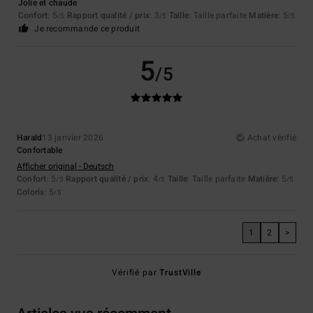
Jolie et chaude
Confort
: 5
Rapport qualité / prix
: 3
Taille
: Taille parfaite
Matière
: 5
/5
/5
/5
Je recommande ce produit
5
/5
Harald
13 janvier 2026
Achat vérifié
Confortable
Afficher original - Deutsch
Confort
: 5
Rapport qualité / prix
: 4
Taille
: Taille parfaite
Matière
: 5
/5
/5
/5
Coloris
: 5
/5
1
2
>
Vérifié par
TrustVille