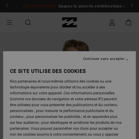
Passer
 membres
Se connecter / s'inscrire
JEU CONCOURS
Gagnez la planche emblématique d'Andy I
à
l'information
sur
le
produit
Continuer sans accepter
CE SITE UTILISE DES COOKIES
Nos partenaires et nous-mêmes utilisons des cookies ou une
technologie équivalente pour stocker et/ou accéder à des
informations sur votre appareil. Ces informations personnelles
(comme vos données de navigation et votre adresse IP) peuvent
être utilisées pour vous présenter des publications et du contenu
personnalisés ; pour mesurer la performance publicitaire et du
contenu ; pour personnaliser les publicités ; et en apprendre plus
sur leur audience ; pour développer et améliorer les produits de nos
partenaires. Vous pouvez paramétrer vos choix pour accepter ou
non les cookies soumis à votre consentement, ou vous y opposer